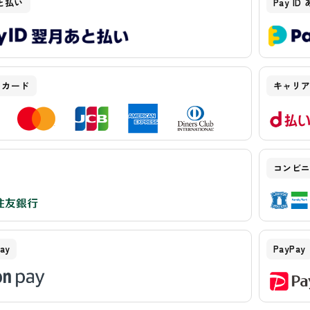
あと払い
Pay I
トカード
キャリ
コンビニ決
ay
PayPay