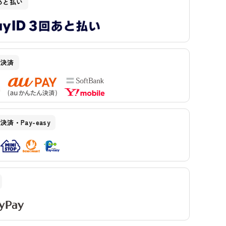
D あと払い
ア決済
済・Pay-easy