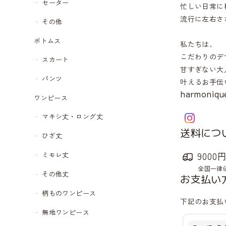
セーター
忙しい日常に
流行に左右さ
その他
ボトムス
私たちは、
こだわりのデ
スカート
甘すぎない大
パンツ
叶えるお手伝
harmoniqu
ワンピース
マキシ丈・ロング丈
送料につ
ひざ丈
900
ミモレ丈
全国一律
その他丈
お支払い
柄ものワンピース
下記のお支払
無地ワンピース