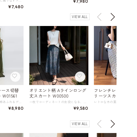
深みのあるカラーが複雑に織りなすストライプ柄が、視覚に奥行きを与えるノースリーブシャツ。 一枚で着用しても、カーディガンやジャケットのインナーとしても映えるデザインです。 程よくゆとりのあるシルエットは、リラックス感がありながらも上品な印象を演出。 カジュアルな雰囲気を持ちながらも、品のあるデザインは、デイリーユースからちょっとしたお出かけまで幅広く対応可能です。 ブルー、パープル、グリーンなどが複雑に混ざり合った独特の色合いが、コーディネートの主役に。 デニムやコットンパンツなどはもちろん、きれいめなスカートとも相性抜群で、様々なシーンで活躍する万能アイテムです。 暑い季節も快適に過ごせる、おしゃれさと着心地を両立した一枚です。 《カラー》 ブルー系 ブラウン系 《サイズ》 M : 肩幅33cm 胸囲100cm 着丈61cm L : 肩幅34cm 胸囲104cm 着丈62cm XL : 肩幅35cm 胸囲108cm 着丈63cm XXL : 肩幅36cm 胸囲112cm 着丈64cm ※採寸方法により1～3cmの誤差がある場合がございます。 《素材》 ポリエステル、コットン、他 ◇人気のおすすめアイテムをもっと見る https://shop.harmonique.net/categories/5911182 ◇商品を購入する前にこちらの【ご購入前に必ずお読みください】をご確認の上お買い求めください。 https://shop.harmonique.net/blog/2024/06/25/010751 《注意事項》 *harmoniqueではお客様からのご注文を受け、お客様の商品を製作・取り寄せしております。 *基本的にお取り寄せ商品となるため、発送までに《1～3週間前後》お時間をいただいております。 *ご覧いただいているPCやスマートフォンの画面により実物と多少色合いが異なる場合がございます。 *イメージ違いやサイズ違い等、その他お客様都合によりますキャンセル・返品交換はご遠慮ください。 トップページはこちら https://shop.harmonique.net/
¥7,980
¥7,480
VIEW ALL
レース切替
オリエント柄 Aラインロング
フレンチレトロ ミデ
W01561
丈スカート W00500
リーツスカート W000
レースの重なりとモード感あふれるデザインがおしゃれなマキシ丈スカート。 深みのあるカーキ色が落ち着いた印象を与え、レースの切り替えがエキゾチックな雰囲気を演出します。 マキシ丈は大人っぽく着こなせて、リラックス感のあるシルエットは体型カバーにも◎。 裾の広がりを調整できるファスナーのあしらいが、都会的で洗練された表情を演出してくれるアイテムです。 ※別売りのワンピースとの重ね着もおすすめです。 画像のワンピース：アーティスティック バイカラー キャミソール ドレス W01560 https://shop.harmonique.net/items/146376688 《サイズ》 S : ウエスト(前)68cm ウエスト(後)88cm ヒップ102cm スカート丈98cm M : ウエスト(前)72cm ウエスト(後)92cm ヒップ106cm スカート丈100cm L : ウエスト(前)74cm ウエスト(後)96cm ヒップ110cm スカート丈102cm ※採寸方法により1～3cmの誤差がある場合がございます 《カラー》 グリーン 《素材》 リヨセル ナイロン ポリエステル ◇サイズで迷ったらこちらをチェック https://harmonique.my.canva.site/dagieuhhs-e ◇商品を購入する前にこちらの【ご購入前に必ずお読みください】をご確認の上お買い求めください。 https://shop.harmonique.net/blog/2024/06/25/010751 《注意事項》 *harmoniqueではお客様からのご注文を受け、お客様の商品を製作・取り寄せしております。 *基本的にお取り寄せ商品となるため、発送までに《1～3週間前後》お時間をいただいております。 *ご覧いただいているPCやスマートフォンの画面により実物と多少色合いが異なる場合がございます。 *イメージ違いやサイズ違い等、その他お客様都合によりますキャンセル・返品交換はご遠慮ください。 トップページはこちら https://shop.harmonique.net/
一枚でコーディネートの主役になる、深い藍色のオリエンタル柄のロングスカート。 軽やかで気品を持つ厳選された桑絹混の生地は、真珠のような上品でほのかな柔らかな光沢を放ちます。 手触りは柔らかく滑らかで吸湿性と通気性に優れ、肌触りも抜群。 柄の配置と色合いが絶妙で、見る角度によって表情を変えます。 足元をすっきりと見せてくれるロング丈は、サンダルやフラットシューズとの相性も抜群。 サイドにさりげなく入ったスリットが、動きやすさと女性らしさを両立させています。 リゾートスタイルや、ちょっとしたお出かけにもおすすめ。 夏の気分を盛り上げてくれる一枚です。 《サイズ》 S : ウエスト64cm ヒップ101cm スカート丈83cm 参考体重～52㎏ M : ウエスト68cm ヒップ105cm スカート丈84.2cm 参考体重52～57㎏ L : ウエスト72cm ヒップ109cm スカート丈85.4cm 参考体重57～62㎏ XL : ウエスト76cm ヒップ113cm スカート丈86.6cm 参考体重62～68㎏ ※採寸方法により1～3cmの誤差がある場合がございます 《素材》 シルク50％ ポリエステル50％ ※裏地なしタイプ（透け感はありません） ◇サイズで迷ったらこちらをチェック https://harmonique.my.canva.site/dagieuhhs-e ◇商品を購入する前にこちらの【ご購入前に必ずお読みください】をご確認の上お買い求めください。 https://shop.harmonique.net/blog/2024/06/25/010751 《注意事項》 *harmoniqueではお客様からのご注文を受け、お客様の商品を製作・取り寄せしております。 *基本的にお取り寄せ商品となるため、発送までに《1～3週間前後》お時間をいただいております。 *ご覧いただいているPCやスマートフォンの画面により実物と多少色合いが異なる場合がございます。 *イメージ違いやサイズ違い等、その他お客様都合によりますキャンセル・返品交換はご遠慮ください。 トップページはこちら https://shop.harmonique.net/
¥8,980
¥9,580
VIEW ALL