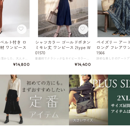
 ベルト付き ロ
シャツカラー ゴールドボタン
ペイズリー アー
素材 ワンピース
ミモレ丈 ワンピース 2type W
ロング フレアワン
5
01570
1566
天然素材の風合いを活かした、大人ナチュラルな雰囲気のロングワンピース。 サンドウォッシュを施したこだわりのヘンプ素材は、吸湿・透湿性に優れ、暑い日でも快適な着心地をキープしてくれます。 さらに抗菌防臭、紫外線カット効果にも優れます。 ベルトでウエストマークすれば、縦長H型シルエットが完成。 リラックス感とおしゃれを両立できる一枚です。 環境に配慮した持続可能な素材であることも魅力。 強度があるため耐用性も高く、使い込むほど肌に馴染んで長くご愛用いただけます。 《カラー》 オレンジブラウン ネイビー ホワイト ※透け感はそれほどありませんが、ホワイトは肌色の下着の着用をおすすめします 《サイズ》 S : 胸囲108cm ウエスト74cm 袖丈28cm 総丈120cm M : 胸囲112cm ウエスト78cm 袖丈29cm 総丈122cm L : 胸囲116cm ウエスト82cm 袖丈30cm 総丈123.5cm XL : 胸囲120cm ウエスト86cm 袖丈31cm 総丈125cm 2XL : 胸囲124cm ウエスト90cm 袖丈32cm 総丈125cm ※採寸方法により1～3cm程度の誤差がある場合がございます。 ※モデル 身長170cm 体重53kg (B80/W66/H87) Mサイズ着用 《素材》 ヘンプ100％ ◇サイズで迷ったらこちらをチェック https://harmonique.my.canva.site/dagieuhhs-e ◇商品を購入する前にこちらの【ご購入前に必ずお読みください】をご確認の上お買い求めください。 https://shop.harmonique.net/blog/2024/06/25/010751 《注意事項》 *harmoniqueではお客様からのご注文を受け、お客様の商品を製作・取り寄せしております。 *基本的にお取り寄せ商品となるため、発送までに《1～3週間前後》お時間をいただいております。 *ご覧いただいているPCやスマートフォンの画面により実物と多少色合いが異なる場合がございます。 *イメージ違いやサイズ違い等、その他お客様都合によりますキャンセル・返品交換はご遠慮ください。 トップページはこちら https://shop.harmonique.net/
普遍的でクラシックなネイビーカラーに、ゴールドのボタンが映えるデザイン。 襟元とフロントのピンタックが、シンプルながらもリュクスな雰囲気を醸し出します。 ベルトでウエストをマークすれば、メリハリのあるシルエットが完成。 膝下丈のフレアスカートは上品な揺れ感を演出し、エレガントな着こなしを叶えます。 一枚でコーディネートが完成する、着回し力抜群の一枚。 《カラー》 ネイビー 《サイズ》 《半袖》 S : 肩幅37cm 胸囲87cm ウエスト71cm 着丈105cm 袖丈15cm M : 肩幅38cm 胸囲91cm ウエスト75cm 着丈106cm 袖丈15.5cm L : 肩幅39cm 胸囲95cm ウエスト79cm 着丈107cm 袖丈16cm XL : 肩幅40cm 胸囲99cm ウエスト83cm 着丈108cm 袖丈16.5cm 2XL : 肩幅41cm 胸囲103cm ウエスト87cm 着丈109cm 袖丈17cm 《長袖》 S : 肩幅37cm 胸囲87cm ウエスト71cm 着丈105cm 袖丈54cm M : 肩幅38cm 胸囲91cm ウエスト75cm 着丈106cm 袖丈54.5cm L : 肩幅39cm 胸囲95cm ウエスト79cm 着丈107cm 袖丈55cm XL : 肩幅40cm 胸囲99cm ウエスト83cm 着丈108cm 袖丈55.5cm 2XL : 肩幅41cm 胸囲103cm ウエスト87cm 着丈109cm 袖丈56cm ※採寸方法により1～3cm程度の誤差がある場合がございます。 ※モデル 身長171cm (B84/W65/H89) Mサイズ着用 《素材》 表地・裏地／ポリエステル100％ ◇サイズで迷ったらこちらをチェック https://harmonique.my.canva.site/dagieuhhs-e ◇商品を購入する前にこちらの【ご購入前に必ずお読みください】をご確認の上お買い求めください。 https://shop.harmonique.net/blog/2024/06/25/010751 《注意事項》 *harmoniqueではお客様からのご注文を受け、お客様の商品を製作・取り寄せしております。 *基本的にお取り寄せ商品となるため、発送までに《1～3週間前後》お時間をいただいております。 *ご覧いただいているPCやスマートフォンの画面により実物と多少色合いが異なる場合がございます。 *イメージ違いやサイズ違い等、その他お客様都合によりますキャンセル・返品交換はご遠慮ください。 トップページはこちら https://shop.harmonique.net/
¥14,800
¥14,400