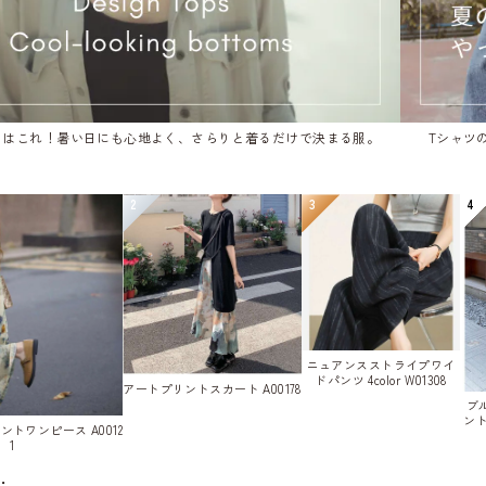
めはこれ！暑い日にも心地よく、さらりと着るだけで決まる服。
Tシャツ
2
3
4
ニュアンスストライプワイ
ドパンツ 4color W01308
アートプリントスカート A00178
ブ
ント
トワンピース A0012
1