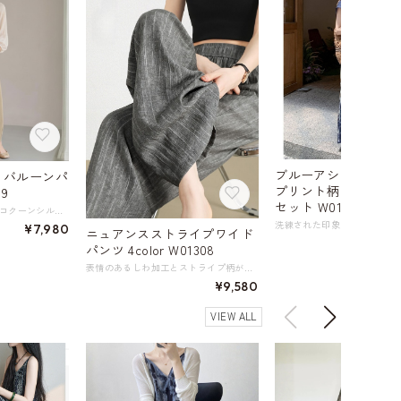
ブルーアシメシャツ
 バルーンパ
プリント柄ワイドパ
19
セット W01336
ふんわりと丸みを帯びたコクーンシルエットに、どこか懐かしいレトロな空気感をまとわせたトレンドのバルーンパンツ。 シワになりにくい素材が、忙しい日常でも上品さをキープしてくれます。 腰まわりがすっきり見える樽型立体カッティングがきれい見えのポイント。 体型変化にも優しく寄り添い、気になる部分を自然にカバーしながら美しいラインを演出します。 シックなブラウスやカーディガンと合わせればフェミニンに、シンプルなトップスと合わせれば大人の抜け感スタイルに。 レトロときれいめを絶妙にミックスした、ワードローブに一枚あると頼れる一本です。 ゆったりとしたシルエットとウエストゴム仕様がリラックス感を演出しながらも、すっきりとした着こなしを叶えます。 《サイズ》 S : ウエスト64-80cm ヒップ112cm 総丈89cm 裾幅25.5cm 股上(前)30cm わたり幅36cm M : ウエスト68-85cm ヒップ116cm 総丈91cm 裾幅26.5cm 股上(前)31cm わたり幅37cm L : ウエスト72-90cm ヒップ120cm 総丈93cm 裾幅27.5cm 股上(前)32cm わたり幅38cm XL : ウエスト76-95cm ヒップ124cm 総丈94cm 裾幅28.5cm 股上(前)33cm わたり幅39cm ※採寸方法により1～3cmの誤差がある場合がございます ※モデル 身長160cm 体重95kg Sサイズ着用 《カラー》 ホワイト ブラウン ネイビー カーキ 《素材》 ポリエステル100％ ◇サイズで迷ったらこちらをチェック https://harmonique.my.canva.site/dagieuhhs-e ◇商品を購入する前にこちらの【ご購入前に必ずお読みください】をご確認の上お買い求めください。 https://shop.harmonique.net/blog/2024/06/25/010751 《注意事項》 *harmoniqueではお客様からのご注文を受け、お客様の商品を製作・取り寄せしております。 *基本的にお取り寄せ商品となるため、発送までに《1～3週間前後》お時間をいただいております。 *ご覧いただいているPCやスマートフォンの画面により実物と多少色合いが異なる場合がございます。 *イメージ違いやサイズ違い等、その他お客様都合によりますキャンセル・返品交換はご遠慮ください。 トップページはこちら https://shop.harmonique.net/
¥7,980
ニュアンスストライプワイド
パンツ 4color W01308
表情のあるしわ加工とストライプ柄が魅力のワイドレッグパンツ。 適度なゆとりと落ち感のあるシルエットは脚をまっすぐに見せる効果があり、体型カバーも叶えてくれます。 ナチュラルな凹凸感が魅力のランダムプリーツ素材は、さらりとした肌触りでまとわりつかず、快適な着心地。 ワードローブに1本あると重宝する、着回し力抜群のアイテムです。 《カラー》 グレー／ブラック／アイボリー／ベージュ 《サイズ》 XS : ウエスト 60cm ヒップ93cm パンツ丈 102cm 前股上 33cm 太もも周り 60cm 裾まわり 53cm 参考体重～46kg S : ウエスト 63cm ヒップ96cm パンツ丈 102cm 前股上 33.5cm 太もも周り 62cm 裾まわり 54cm 参考体重46kg～51kg M : ウエスト 65cm ヒップ99cm パンツ丈 102cm 前股上 34cm 太もも周り 63cm 裾まわり 54cm 参考体重51kg～56kg L : ウエスト 68cm ヒップ102cm パンツ丈 103cm 前股上 34.5cm 太もも周り 65cm 裾まわり 55cm 参考体重56kg～60kg XL : ウエスト 71cm ヒップ105cm パンツ丈 103cm 前股上 35cm 太もも周り 66cm 裾まわり 55cm 参考体重60kg～64kg 2XL : ウエスト 74cm ヒップ108cm パンツ丈 104cm 前股上 35.5cm 太もも周り 68cm 裾まわり 56cm 参考体重64kg～68kg ※採寸方法により1～3cmの誤差がある場合がございます 《素材》 ビスコース繊維84.3% ポリアミド繊維（ナイロン）15.7% ◇商品を購入する前にこちらの【ご購入前に必ずお読みください】をご確認の上お買い求めください。 https://shop.harmonique.net/blog/2024/06/25/010751 《注意事項》 *harmoniqueではお客様からのご注文を受け、お客様の商品を製作・取り寄せしております。 *基本的にお取り寄せ商品となるため、発送までに《1～3週間前後》お時間をいただいております。 *ご覧いただいているPCやスマートフォンの画面により実物と多少色合いが異なる場合がございます。 *イメージ違いやサイズ違い等、その他お客様都合によりますキャンセル・返品交換はご遠慮ください。 トップページはこちら https://shop.harmonique.net/
¥9,580
VIEW ALL