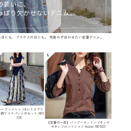
の日にも、ブラウスの日にも。 気負わず合わせたい定番デニム。
5
ルーアシメシャツ&レトロプリ
柄ワイドパンツのセット W01
336
【定番の一枚】バンブーコットン Vネック
ボタンフロントシャツ 4color W01423