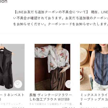
ion
【LINEお友だち追加クーポンの不具合について】 現在、L
い不具合が確認されております。お友だち追加後のクーポンが
をお知らせください。クーポンコードをお知らせいたします
ー リネンベスト
長袖 ヴィンテージフラワー
ミックスストライ
0
しわ加工ブラウス W01559
リーブトップス 2col
4
一枚でコーディネートをブラッシュアップさせる、着回し力抜群のリネンベスト。 ベーシックなデザインながら、フラットカラーが上品な印象をプラス。 さらりとした肌触りのリネン素材は、暑い季節も快適に過ごせます。 シンプルなTシャツやブラウスと合わせるだけで、洗練された大人カジュアルコーデが完成。 パンツスタイルはもちろん、スカートとも相性抜群で、 オフィスシーンではきちんと感を、タウンユースではリラックスした雰囲気に。自由に幅広い着こなしが楽しめます。 《カラー》 ブラック アイボリーベージュ ネイビー ホワイト 《サイズ》 S : 肩幅37cm 胸囲88cm 着丈67cm M : 肩幅38cm 胸囲92cm 着丈68cm L : 肩幅39cm 胸囲96cm 着丈69cm XL : 肩幅40cm 胸囲100cm 着丈70cm 2XL : 肩幅41cm 胸囲104cm 着丈71cm 3XL : 肩幅42cm 胸囲108cm 着丈72cm ※採寸方法により1～3cmの誤差がある場合がございます。 《素材》 リネン 100% ◇人気のおすすめアイテムをもっと見る https://shop.harmonique.net/categories/5911182 ◇商品を購入する前にこちらの【ご購入前に必ずお読みください】をご確認の上お買い求めください。 https://shop.harmonique.net/blog/2024/06/25/010751 《注意事項》 *harmoniqueではお客様からのご注文を受け、お客様の商品を製作・取り寄せしております。 *基本的にお取り寄せ商品となるため、発送までに《1～3週間前後》お時間をいただいております。 *ご覧いただいているPCやスマートフォンの画面により実物と多少色合いが異なる場合がございます。 *イメージ違いやサイズ違い等、その他お客様都合によりますキャンセル・返品交換はご遠慮ください。 トップページはこちら https://shop.harmonique.net/
まるで絵画のような繊細なタッチで描かれたフラワーパターンが目を惹く、軽やかな七分袖のブラウス。 ヴィンテージ感あふれる色合いと、表情豊かなしわ加工が、他にはない個性をプラスします。 ゆとりのあるシルエットはリラックスした着心地を提供しつつ、エレガントなドレープ感を生み出します。 シンプルながらもデザイン性の高い一枚は、コーディネートに迷った時の頼れる味方。 デニムと合わせて大人カジュアルに、スラックスと合わせてお仕事シーンにも◎。 一枚で主役になる、特別な日の装いにもおすすめです。 《サイズ》 F : 肩幅41cm 胸囲102cm 着丈60cm 袖丈44cm ※採寸方法により1～3cmの誤差がある場合がございます。 ※着用モデル 身長165cm 体重50kg(B85/W68/H91) 《素材》 テンセル10% 綿10% レーヨン55% ナイロン25% ◇人気のおすすめアイテムをもっと見る https://shop.harmonique.net/categories/5911182 ◇商品を購入する前にこちらの【ご購入前に必ずお読みください】をご確認の上お買い求めください。 https://shop.harmonique.net/blog/2024/06/25/010751 《注意事項》 *harmoniqueではお客様からのご注文を受け、お客様の商品を製作・取り寄せしております。 *基本的にお取り寄せ商品となるため、発送までに《1～3週間前後》お時間をいただいております。 *ご覧いただいているPCやスマートフォンの画面により実物と多少色合いが異なる場合がございます。 *イメージ違いやサイズ違い等、その他お客様都合によりますキャンセル・返品交換はご遠慮ください。 トップページはこちら https://shop.harmonique.net/