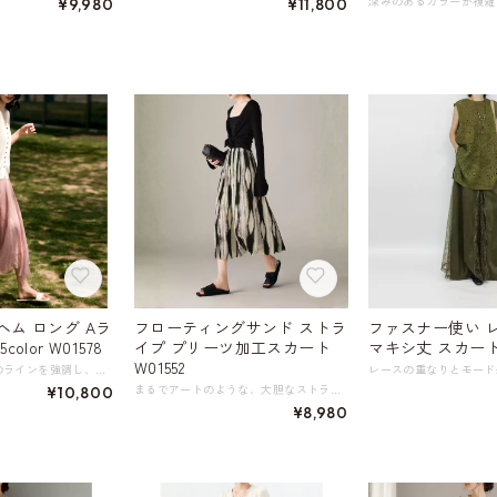
¥9,980
¥11,800
ム ロング Aラ
フローティングサンド ストラ
ファスナー使い 
olor W01578
イプ プリーツ加工スカート
マキシ丈 スカート 
W01552
プリーツ加工が縦のラインを強調し、スタイルアップ効果も期待できるAラインのフレアスカート。 繊細な光と影の演出は、決してシンプルすぎず派手すぎず、絶妙なバランス感です。 不規則な波状の裾デザインは歩くたびにふわりとなびくように広がり、上品でフェミニンな印象を与えます。 薄手で通気性があり、硬さや重さを感じさせず着心地も快適。 カジュアルなTシャツと合わせてオフの日のお出かけに、ブラウスと合わせてちょっとしたお食事会にもぴったりです。 こだわりのディテールで、周囲と差がつくおしゃれを楽しんで。 《サイズ》 S : ウエスト59cm スカート丈83cm 参考体重45-52.5㎏ M : ウエスト63cm スカート丈84cm 参考体重52.5-60㎏ L : ウエスト67cm スカート丈85cm 参考体重60-67.5㎏ XL : ウエスト71cm スカート丈86cm 参考体重67.5-75㎏ ※採寸方法により1～3cmの誤差がある場合がございます 《カラー》 クリームベージュ ダークモカ グレー スモークピンク ライトグレー ペールモーヴ 《素材》 表地 53.6% ナイロン 46.4% ポリエステル 裏地 100% ポリエステル ◇サイズで迷ったらこちらをチェック https://harmonique.my.canva.site/dagieuhhs-e ◇商品を購入する前にこちらの【ご購入前に必ずお読みください】をご確認の上お買い求めください。 https://shop.harmonique.net/blog/2024/06/25/010751 《注意事項》 *harmoniqueではお客様からのご注文を受け、お客様の商品を製作・取り寄せしております。 *基本的にお取り寄せ商品となるため、発送までに《1～3週間前後》お時間をいただいております。 *ご覧いただいているPCやスマートフォンの画面により実物と多少色合いが異なる場合がございます。 *イメージ違いやサイズ違い等、その他お客様都合によりますキャンセル・返品交換はご遠慮ください。 トップページはこちら https://shop.harmonique.net/
まるでアートのような、大胆なストライプ柄が魅力のプリーツ加工スカート。 ブラックとオフホワイトのコントラストが、着こなしに洗練されたアクセントを加えます。 細かく施されたプリーツが、見た目の軽やかさと同時に、動きのある表情を演出。 ミモレ丈なので、上品な肌見せで女性らしさも忘れずに。足元はサンダルで抜け感を出すと、より今っぽいスタイルに仕上がります。 ウエスト部分はゴム仕様になっているため、リラックスした履き心地も嬉しいポイント。 《サイズ》 S : ウエスト58-72cm スカート丈81cm 参考体重42～50kg M : ウエスト61-75cm スカート丈81cm 参考体重50～55kg L : ウエスト64-78cm スカート丈82cm 参考体重55～60kg XL : ウエスト67-81cm スカート丈82cm 参考体重60～70kg ※採寸方法により1～3cmの誤差がある場合がございます 《素材》 ポリエステル100％ ◇サイズで迷ったらこちらをチェック https://harmonique.my.canva.site/dagieuhhs-e ◇商品を購入する前にこちらの【ご購入前に必ずお読みください】をご確認の上お買い求めください。 https://shop.harmonique.net/blog/2024/06/25/010751 《注意事項》 *harmoniqueではお客様からのご注文を受け、お客様の商品を製作・取り寄せしております。 *基本的にお取り寄せ商品となるため、発送までに《1～3週間前後》お時間をいただいております。 *ご覧いただいているPCやスマートフォンの画面により実物と多少色合いが異なる場合がございます。 *イメージ違いやサイズ違い等、その他お客様都合によりますキャンセル・返品交換はご遠慮ください。 トップページはこちら https://shop.harmonique.net/
¥10,800
¥8,980