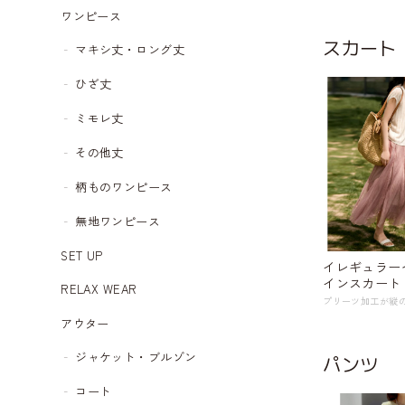
ワンピース
スカート
マキシ丈・ロング丈
ひざ丈
ミモレ丈
その他丈
柄ものワンピース
無地ワンピース
SET UP
イレギュラーヘ
インスカート 5c
RELAX WEAR
アウター
ジャケット・ブルゾン
パンツ
コート