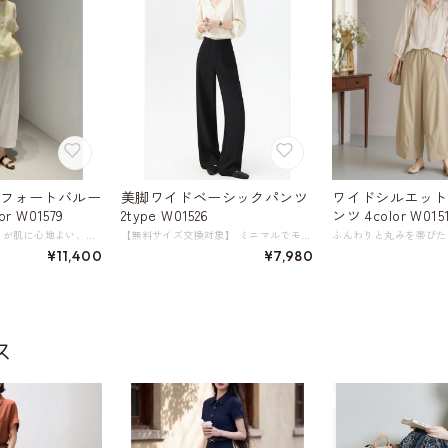
ンフォートバルー
美脚ワイドベーシックパンツ
ワイドシルエット
r W01579
2type W01526
ンツ 4color W015
からりとした肌触りが肌に心地よい、デザイン性のあるワイドパンツ。 綿とナイロンの混紡にわずかにしわ加工を施した丈夫な生地で、しなやかでやわらかく繊細なテクスチャー。 ゆとりを持たせたややバルーンシェイプのシルエットが、気になる体型をカバー。抜け感のある着こなしを叶えます。 ウエストゴムで着脱も簡単なので、忙しい朝でもサッとコーディネートが決まるのが嬉しいポイント。 さまざまなトップスと合わせやすく、洗練された大人カジュアルスタイルがお楽しみいただけます。 《サイズ》 34 : ウエスト61cm ヒップ104.5cm 総丈86cm 参考体重40～48kg 36 : ウエスト64cm ヒップ107.5cm 総丈88cm 参考体重48～53kg 38 : ウエスト67cm ヒップ110.5cm 総丈90cm 参考体重53～58kg 40 : ウエスト70cm ヒップ113.5cm 総丈92cm 参考体重58～63kg 42 : ウエスト73cm ヒップ116.5cm 総丈92.5cm 参考体重63～70kg 44 : ウエスト76cm ヒップ119.5cm 総丈93cm 参考体重70～80kg ※採寸方法により1～3cmの誤差がある場合がございます 《カラー》 ライトグレー／ホワイト／ブラック／ライトブラウン 《素材》 綿88%、ポリアミド繊維(ナイロン)12% ◇サイズで迷ったらこちらをチェック https://harmonique.my.canva.site/dagieuhhs-e ◇商品を購入する前にこちらの【ご購入前に必ずお読みください】をご確認の上お買い求めください。 https://shop.harmonique.net/blog/2024/06/25/010751 《注意事項》 *harmoniqueではお客様からのご注文を受け、お客様の商品を製作・取り寄せしております。 *基本的にお取り寄せ商品となるため、発送までに《1～3週間前後》お時間をいただいております。 *ご覧いただいているPCやスマートフォンの画面により実物と多少色合いが異なる場合がございます。 *イメージ違いやサイズ違い等、その他お客様都合によりますキャンセル・返品交換はご遠慮ください。 トップページはこちら https://shop.harmonique.net/
【無料サイズ交換対象】 ミニマルでモダンな定番のベーシックパンツ。 フロントはすっきりとしたフラット仕様で、サイドのパッチポケットがさりげない個性をプラスします。 ワイドなシルエットが体型をカバーし、まっすぐ落ちるドレープ感で足をきれいに長く見せます。 お好みで通常丈と、5㎝長めの丈をご用意しました。 快適な履き心地とスタイルアップを両立させる頼もしい一枚です。 《サイズ》 XS : ウエスト62cm ヒップ88cm わたり幅29cm 裾幅23cm 総丈(通常丈)98cm /総丈(長め丈)103cm S : ウエスト64cm ヒップ92cm わたり幅30cm 裾幅23.5cm 総丈(通常丈)99cm /総丈(長め丈)104cm M : ウエスト68cm ヒップ96cm わたり幅31cm 裾幅24cm 総丈(通常丈)100cm /総丈(長め丈)105cm L : ウエスト72cm ヒップ100cm わたり幅32cm 裾幅24.5cm 総丈(通常丈)101cm /総丈(長め丈)106cm XL : ウエスト76cm ヒップ104cm わたり幅33cm 裾幅25cm 総丈(通常丈)101cm /総丈(長め丈)106cm ※採寸方法により1～3cmの誤差がある場合がございます 《カラー》 ブラック 《素材》 ポリエステル94.1% スパンデックス5.9% ◇サイズで迷ったらこちらをチェック https://harmonique.my.canva.site/dagieuhhs-e ◇商品を購入する前にこちらの【ご購入前に必ずお読みください】をご確認の上お買い求めください。 https://shop.harmonique.net/blog/2024/06/25/010751 ◇《無料サイズ交換対象》について 詳しくはこちら https://shop.harmonique.net/blog/2025/09/20/180024 《注意事項》 *harmoniqueではお客様からのご注文を受け、お客様の商品を製作・取り寄せしております。 *基本的にお取り寄せ商品となるため、発送までに《1～3週間前後》お時間をいただいております。 *ご覧いただいているPCやスマートフォンの画面により実物と多少色合いが異なる場合がございます。 *イメージ違いやサイズ違い等、その他お客様都合によりますキャンセル・返品交換はご遠慮ください。 トップページはこちら https://shop.harmonique.net/
¥11,400
¥7,980
ス