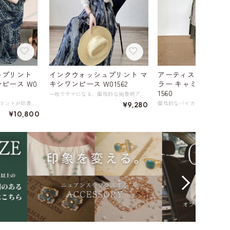
トプリント
インクウォッシュプリント マ
アーティスティック 
ピース W0
キシワンピース W01562
ラー キャミソール ド
1560
一枚でサマになる、個性的な抽象柄プリントのマキシワンピース。 全体に広がる涼し気なインクウォッシュ柄が、一枚で着映えするデザインです。 ゆったりとしたシルエットながらも、Vネックと細いストラップで女性らしさを忘れずに。 カジュアルなTシャツと重ね着したり、カーディガンを羽織ったりと、着こなし次第で表情を変えられます。 《サイズ》 M : 胸囲88cm ウエスト98cm 着丈115cm L : 胸囲92cm ウエスト102cm 着丈116cm ※採寸方法により1～3cm程度の誤差がある場合がございます。 《素材》 ポリエステル100％ ◇サイズで迷ったらこちらをチェック https://harmonique.my.canva.site/dagieuhhs-e ◇商品を購入する前にこちらの【ご購入前に必ずお読みください】をご確認の上お買い求めください。 https://shop.harmonique.net/blog/2024/06/25/010751 《注意事項》 *harmoniqueではお客様からのご注文を受け、お客様の商品を製作・取り寄せしております。 *基本的にお取り寄せ商品となるため、発送までに《1～3週間前後》お時間をいただいております。 *ご覧いただいているPCやスマートフォンの画面により実物と多少色合いが異なる場合がございます。 *イメージ違いやサイズ違い等、その他お客様都合によりますキャンセル・返品交換はご遠慮ください。 トップページはこちら https://shop.harmonique.net/
詩的な美しさのアートプリントが印象的なロングワンピース。 ややプリーツが入ったシフォン生地は、繊細なペイズリー風のボタニカル柄が描かれ、レトロでありながらもモダンな雰囲気を醸し出します。 凛としたダークカラーと細めのショルダーストラップが、女性らしさと涼しげな印象を見る人に与えます。 生地をふんだんに使ったフレアシルエットは、歩くたびにドラマティックな動きを演出します。 カジュアルなサンダルやフラットシューズと合わせれば、リラックス感のある休日スタイルに。バカンスやリゾートシーンでの着用もおすすめです。 ※こちらの商品は発送まで2週間ほどお時間をいただく可能性がございます。 《カラー》 ダークネイビー 《サイズ》 F : 胸囲106cm ウエスト118cm ヒップ146cm 総丈（ストラップ除く）123cm ※採寸方法により1～3cm程度の誤差がある場合がございます。 ※モデル 身長161cm 体重47kg (B81/W61/H89) 《素材》 ポリエステル100％ ※裏地あり ◇サイズで迷ったらこちらをチェック https://harmonique.my.canva.site/dagieuhhs-e ◇商品を購入する前にこちらの【ご購入前に必ずお読みください】をご確認の上お買い求めください。 https://shop.harmonique.net/blog/2024/06/25/010751 《注意事項》 *harmoniqueではお客様からのご注文を受け、お客様の商品を製作・取り寄せしております。 *基本的にお取り寄せ商品となるため、発送までに《1～3週間前後》お時間をいただいております。 *ご覧いただいているPCやスマートフォンの画面により実物と多少色合いが異なる場合がございます。 *イメージ違いやサイズ違い等、その他お客様都合によりますキャンセル・返品交換はご遠慮ください。 トップページはこちら https://shop.harmonique.net/
¥9,280
¥10,800