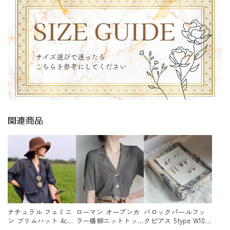
関連商品
ナチュラル フェミニ
ローマン オープンカ
バロックパールフッ
ン ブリムハット 4col
ラー楊柳ニットトッ
クピアス 5type W1032
or W10101
プ 3color A00314
6