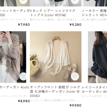
マーニットカーディガ
Vネック シアー シャツライク
ノーカラー 長袖
550
トップス 2color W01542
ジャケット W014
涼しげな透け感のあるサマーニットカーディガン。 広めのVネックデザインが顔周りをすっきりと見せ、女性らしい鎖骨ラインを演出します。 フロントのボタンを開けて羽織りとしても、閉めて上品トップスとしても着回せる万能アイテム。 テンセル、リネン混の軽やかな素材感と、程よい透け感が涼しげな印象を与えます。 日焼けを防止してくれる長めの袖はコーディネートに華やかさをプラスし、どんなスタイルにも合わせやすいのも魅力。 真夏の日差し対策や、冷房対策にもぴったりな一枚です。 《カラー》 ブラック ベージュ ダークグレー 《サイズ》 M : 胸囲102cm 裄丈76cm 着丈54cm 参考体重50～59㎏ L : 胸囲106cm 裄丈77cm 着丈55cm 参考体重60～67㎏ ※採寸方法により1～3cmの誤差がある場合がございます。 《素材》 ポリアクリロニトリル繊維(アクリル)53.9%、リヨセル37%、リネン9.1% ◇この商品は繊細な風合いを持つ素材を使用しています。 長くきれいにご着用いただくためのお手入れ方法はこちら → 「繊細な風合い、シワになりやすいお洋服の洗い方～洗濯機編」 https://shop.harmonique.net/blog/2026/05/21/163201 ◇人気のおすすめアイテムをもっと見る https://shop.harmonique.net/categories/5911182 ◇商品を購入する前にこちらの【ご購入前に必ずお読みください】をご確認の上お買い求めください。 https://shop.harmonique.net/blog/2024/06/25/010751 《注意事項》 *harmoniqueではお客様からのご注文を受け、お客様の商品を製作・取り寄せしております。 *基本的にお取り寄せ商品となるため、発送までに《1～3週間前後》お時間をいただいております。 *ご覧いただいているPCやスマートフォンの画面により実物と多少色合いが異なる場合がございます。 *イメージ違いやサイズ違い等、その他お客様都合によりますキャンセル・返品交換はご遠慮ください。 トップページはこちら https://shop.harmonique.net/
軽やかなシアー素材が、涼しげで女性らしい雰囲気を醸し出すトップス。 カーディガンのすっきりしたVネックラインと、シャツの端正な雰囲気を兼ね備えた、いいところ取りの一枚です。 アクセサリー使いやインナーとの重ね着次第で、様々な表情を楽しめるのが魅力。 縦に流れるような細かな織り柄が、スタイリッシュな雰囲気を演出し、コーディネートに奥行きを与えます。 さらりとした肌触りは、暑い季節にも快適に着用でき、爽やかな着心地を提供します。 袖口はロールアップして着用するのもお洒落に決まります。 デニムやスラックスと合わせてきれいめに、スカートと合わせてフェミニンになど、着回し力も高く、オンオフ問わず活躍するアイテムです。 《カラー》 ブラック ホワイト 《サイズ》 M : 肩幅49cm 胸囲112cm 着丈73cm 袖丈57cm L : 肩幅50cm 胸囲116cm 着丈74cm 袖丈58cm XL : 肩幅51cm 胸囲120cm 着丈75cm 袖丈59cm ※採寸方法により1～3cmの誤差がある場合がございます。 《素材》 ポリエステル100％ ◇人気のおすすめアイテムをもっと見る https://shop.harmonique.net/categories/5911182 ◇商品を購入する前にこちらの【ご購入前に必ずお読みください】をご確認の上お買い求めください。 https://shop.harmonique.net/blog/2024/06/25/010751 《注意事項》 *harmoniqueではお客様からのご注文を受け、お客様の商品を製作・取り寄せしております。 *基本的にお取り寄せ商品となるため、発送までに《1～3週間前後》お時間をいただいております。 *ご覧いただいているPCやスマートフォンの画面により実物と多少色合いが異なる場合がございます。 *イメージ違いやサイズ違い等、その他お客様都合によりますキャンセル・返品交換はご遠慮ください。 トップページはこちら https://shop.harmonique.net/
¥7,980
¥9,280
ーディガン 4colo
オープンフロント 前結び シルク
レイジースタイ
混 七分袖カーディガン 2color W
カーディガン W0
00063
ふわりと羽織れるレースニットカーディガン。 軽やかなレース袖で、普段使いはもちろん特別なシーンにも映える一枚。 カジュアルなコーディネートに合わせても、上品なアクセントとして引き立ててくれることでしょう。 これからの季節に大活躍間違いなしのアイテムです。 《カラー》 ブラウンベージュ／アイボリーベージュ／レッド／ブラック 《サイズ》 F：42cm×133cm 肩に掛けると、着丈73cm ※採寸方法により1～3cmの誤差がある場合がございます。 《素材》 ウール ◇人気のおすすめアイテムをもっと見る https://shop.harmonique.net/categories/5911182 ◇商品を購入する前にこちらの【ご購入前に必ずお読みください】をご確認の上お買い求めください。 https://shop.harmonique.net/blog/2024/06/25/010751 《注意事項》 *harmoniqueではお客様からのご注文を受け、お客様の商品を製作・取り寄せしております。 *基本的にお取り寄せ商品となるため、発送までに《1～3週間前後》お時間をいただいております。 *ご覧いただいているPCやスマートフォンの画面により実物と多少色合いが異なる場合がございます。 *イメージ違いやサイズ違い等、その他お客様都合によりますキャンセル・返品交換はご遠慮ください。 トップページはこちら https://shop.harmonique.net/
エレガントで軽やかな印象をプラスする、オープンフロントのシルク混ショート丈カーディガン。 シルク混の爽やかな生地で、日除けやエアコン対策になど暖かい季節の必携アイテムです。 様々な形状のインナーに合わせやすいシンプルなデザインで、カジュアルな装いからちょっとしたお出かけまで、様々なシーンで活躍します。 フロントで軽く結ぶことでウエストにアクセントとメリハリが生まれ、スタイルアップと同時にこなれ感を演出できるアイテムです。 《カラー》 ホワイト／ブラック 《サイズ》 M : 肩幅36cm 胸囲92cm ウエスト72cm 袖丈37cm 着丈44cm L : 肩幅37cm 胸囲96cm ウエスト76cm 袖丈38cm 着丈45cm XL : 肩幅38cm 胸囲100cm ウエスト80cm 袖丈39cm 着丈46cm 2XL : 肩幅39cm 胸囲104cm ウエスト84cm 袖丈40cm 着丈47cm 《素材》 シルク、ナイロン 《シルクの正しい洗い方》 1. シルク生地を洗濯機で洗うと、繊維が変形しやすく「縮み」「糸の絡まり」「毛玉」が発生しやすくなります。 優しく手洗いし、脱水時は洗濯機に入れず、ネットに入れてください。そうすることで色落ちを防げます。 2. シルクを洗う際は中性洗剤を使用することをお勧めします。粉末洗剤やアルカリ性洗剤は使用しないでください。 水温は30度以下に抑え、色違いのものは分けて洗うことをお勧めします。シルクは色移りがしにくいためです。 3. シルク生地の洗濯後の乾燥も重要です。 洗濯後は風通しの良い日陰で直射日光を避け、しっかり形を整えて風通しの良い場所で乾かします。 汚れがひどい場合は、クリーニング店に出すことをお勧めします。 4. シルクは日光に弱いため、干す際は裏返しにして日陰に置き、乾いたら中温のアイロンでアイロンをかけると、衣類の光沢を保ち、耐久性を高め、色あせを防ぐことができます。 ◇人気のおすすめアイテムをもっと見る https://shop.harmonique.net/categories/5911182 ◇商品を購入する前にこちらの【ご購入前に必ずお読みください】をご確認の上お買い求めください。 https://shop.harmonique.net/blog/2024/06/25/010751 《注意事項》 *harmoniqueではお客様からのご注文を受け、お客様の商品を製作・取り寄せしております。 *基本的にお取り寄せ商品となるため、発送までに《1～3週間前後》お時間をいただいております。 *ご覧いただいているPCやスマートフォンの画面により実物と多少色合いが異なる場合がございます。 *イメージ違いやサイズ違い等、その他お客様都合によりますキャンセル・返品交換はご遠慮ください。 トップページはこちら https://shop.harmonique.net/
¥8,980
¥9,980