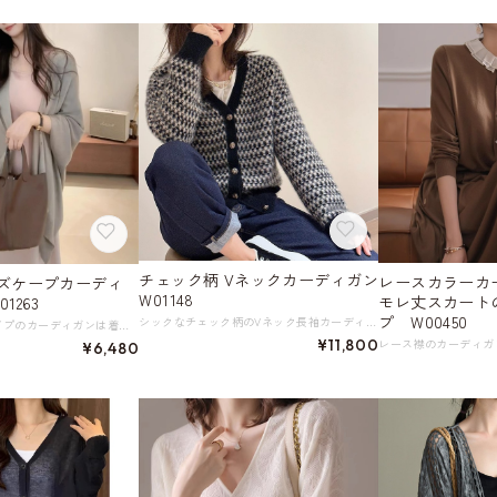
チェック柄 Vネックカーディガン
レースカラーカ
ズケープカーディ
W01148
モレ丈スカート
01263
プ W00450
シックなチェック柄のVネック長袖カーディガン。 洗練されたデザインで、カジュアルからお出かけまで幅広く活躍します。 着心地の良さと、上品なデザインが魅力です。 様々なボトムスと合わせやすく、様々なシーンで活躍します。 《カラー》 ブラック／レッド／ブラウン 《サイズ》 XS : 肩幅52cm 胸囲100cm 着丈55cm 袖丈48cm S : 肩幅54cm 胸囲104cm 着丈57cm 袖丈48.5cm M : 肩幅56cm 胸囲108cm 着丈59cm 袖丈49cm L : 肩幅58cm 胸囲112cm 着丈61cm 袖丈49.5cm ※採寸方法により1～3cmの誤差がある場合がございます。 《素材》 ポリエステル100％ ◇人気のおすすめアイテムをもっと見る https://shop.harmonique.net/categories/5911182 ◇商品を購入する前にこちらの【ご購入前に必ずお読みください】をご確認の上お買い求めください。 https://shop.harmonique.net/blog/2024/06/25/010751 《注意事項》 *harmoniqueではお客様からのご注文を受け、お客様の商品を製作・取り寄せしております。 *基本的にお取り寄せ商品となるため、発送までに《1～3週間前後》お時間をいただいております。 *ご覧いただいているPCやスマートフォンの画面により実物と多少色合いが異なる場合がございます。 *イメージ違いやサイズ違い等、その他お客様都合によりますキャンセル・返品交換はご遠慮ください。 トップページはこちら https://shop.harmonique.net/
軽やかなケープタイプのカーディガンは着回しやすさが魅力。 体型カバーにも効果的で、着こなしにこなれ感をプラスします。 デイリーから特別な日まで幅広いスタイルに対応できる、着心地の良い1枚です。 《カラー》 ホワイト／グレー／ブラック 《サイズ》 S : 胸囲132cm 着丈69cm M : 胸囲136cm 着丈70cm L : 胸囲140cm 着丈71cm XL : 胸囲144cm 着丈72cm ※採寸方法により1～3cmの誤差がある場合がございます。 《素材》 ポリエステル ◇人気のおすすめアイテムをもっと見る https://shop.harmonique.net/categories/5911182 ◇商品を購入する前にこちらの【ご購入前に必ずお読みください】をご確認の上お買い求めください。 https://shop.harmonique.net/blog/2024/06/25/010751 《注意事項》 *harmoniqueではお客様からのご注文を受け、お客様の商品を製作・取り寄せしております。 *基本的にお取り寄せ商品となるため、発送までに《1～3週間前後》お時間をいただいております。 *ご覧いただいているPCやスマートフォンの画面により実物と多少色合いが異なる場合がございます。 *イメージ違いやサイズ違い等、その他お客様都合によりますキャンセル・返品交換はご遠慮ください。 トップページはこちら https://shop.harmonique.net/
¥11,800
¥6,480