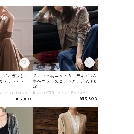
チェック柄ニットカーディガン&
ーディガン＆ミ
半袖ニットのセットアップ W010
のセットアッ
40
おしゃれで可愛いチェック柄のショートニットカーディガンと半袖ニットのトップス。 グレーを基調としたデザインに赤色のチェックがアクセントとなり、カジュアルなスタイルにぴったりです。 デイリールックをおしゃれに格上げする2点セット。 ※カーディガン単品はこちら https://shop.harmonique.net/items/97083314 《カラー》 グレー 《サイズ》 カーディガン S：肩幅36cm 胸囲88cm 着丈49cm 袖丈60cm M：肩幅37cm 胸囲90cm 着丈51cm 袖丈61cm L：肩幅38cm 胸囲92cm 着丈53cm 袖丈62cm XL：肩幅39cm 胸囲94cm 着丈55cm 袖丈63cm 半袖トップス S：肩幅36cm 胸囲86cm 着丈48cm 袖丈22cm M：肩幅37cm 胸囲88cm 着丈50cm 袖丈23cm L：肩幅38cm 胸囲90cm 着丈52cm 袖丈24cm XL：肩幅39cm 胸囲92cm 着丈54cm 袖丈25cm ※採寸方法により1～3cmの誤差がある場合がございます。 ◇人気のおすすめアイテムをもっと見る https://shop.harmonique.net/categories/5911182 ◇商品を購入する前にこちらの【ご購入前に必ずお読みください】をご確認の上お買い求めください。 https://shop.harmonique.net/blog/2024/06/25/010751 《注意事項》 *harmoniqueではお客様からのご注文を受け、お客様の商品を製作・取り寄せしております。 *基本的にお取り寄せ商品となるため、発送までに《1～3週間前後》お時間をいただいております。 *ご覧いただいているPCやスマートフォンの画面により実物と多少色合いが異なる場合がございます。 *イメージ違いやサイズ違い等、その他お客様都合によりますキャンセル・返品交換はご遠慮ください。 トップページはこちら https://shop.harmonique.net/ 価格
レース襟のカーディガンとミモレ丈のスカートがセットになった、おしゃれで上品なアイテムです。 ブラウンのカラーが大人っぽさを演出。 着るだけでおしゃれ度がグッと上がる一着です。 《カラー》 ブラウン／ブラック 《サイズ》 カーディガン／スカート（同サイズのセットのみ） M：胸囲90cm 肩幅37cm 袖丈56cm／ ウエスト66cm ヒップ98cm 裾丈80cm L：胸囲94cm 肩幅38cm 袖丈57cm／ ウエスト68cm ヒップ102cm 裾丈81cm XL：胸囲98.5cm 肩幅39cm 袖丈58cm／ ウエスト73cm ヒップ106cm 裾丈82cm ※採寸方法により1～3cm程度の誤差がある場合がございます。 ◇人気のおすすめアイテムをもっと見る https://shop.harmonique.net/categories/5911182 ◇商品を購入する前にこちらの【ご購入前に必ずお読みください】をご確認の上お買い求めください。 https://shop.harmonique.net/blog/2024/06/25/010751 《注意事項》 *harmoniqueではお客様からのご注文を受け、お客様の商品を製作・取り寄せしております。 *基本的にお取り寄せ商品となるため、発送までに《1～3週間前後》お時間をいただいております。 *ご覧いただいているPCやスマートフォンの画面により実物と多少色合いが異なる場合がございます。 *イメージ違いやサイズ違い等、その他お客様都合によりますキャンセル・返品交換はご遠慮ください。 トップページはこちら https://shop.harmonique.net/
¥13,800
¥12,800