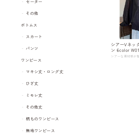
セーター
その他
ボトムス
スカート
シアーVネッ
パンツ
ン 6color W01
ワンピース
マキシ丈・ロング丈
ひざ丈
ミモレ丈
その他丈
柄ものワンピース
無地ワンピース