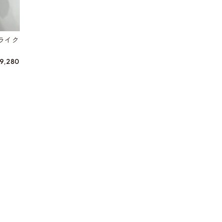
ツライク
9,280