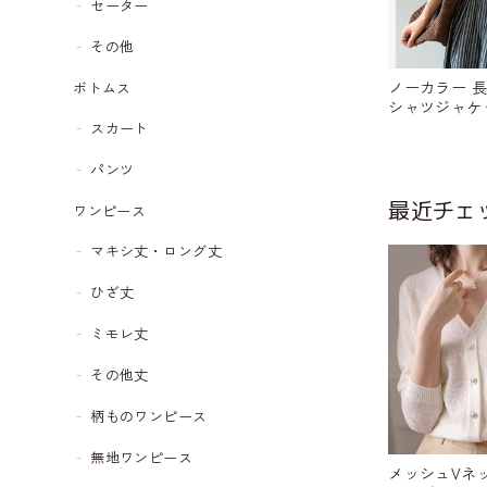
セーター
その他
ノーカラー 長
ボトムス
シャツジャケット
スカート
パンツ
最近チェ
ワンピース
マキシ丈・ロング丈
ひざ丈
ミモレ丈
その他丈
柄ものワンピース
無地ワンピース
メッシュVネ