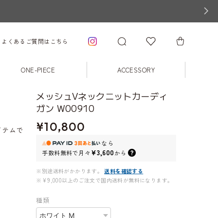
よくあるご質問はこちら
ONE-PIECE
ACCESSORY
メッシュVネックニットカーディ
ガン W00910
¥10,800
イテムで
なら
¥3,600
手数料無料で
月々
から
※別途送料がかかります。
送料を確認する
※¥9,000以上のご注文で国内送料が無料になります。
種類