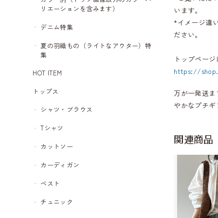
リエーションを含みます）
います。
*イメージ違
デニム特集
ださい。
夏の羽織もの（ライトなアウター）特
集
トップページ
https://shop
HOT ITEM
トップス
万が一発送ま
やかなプチギ
シャツ・ブラウス
Tシャツ
関連商品
カットソー
カーディガン
ベスト
チュニック