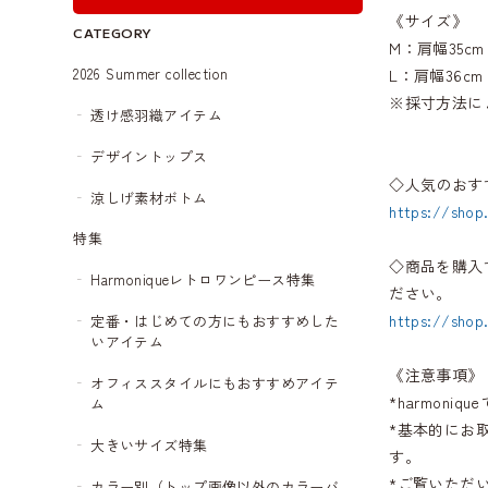
《サイズ》
CATEGORY
M：肩幅35cm
2026 Summer collection
L：肩幅36cm
※採寸方法に
透け感羽織アイテム
デザイントップス
◇人気のおす
涼しげ素材ボトム
https://shop
特集
◇商品を購入
Harmoniqueレトロワンピース特集
ださい。
https://shop
定番・はじめての方にもおすすめした
いアイテム
《注意事項》
オフィススタイルにもおすすめアイテ
*harmon
ム
*基本的にお
大きいサイズ特集
す。
*ご覧いただ
カラー別（トップ画像以外のカラーバ