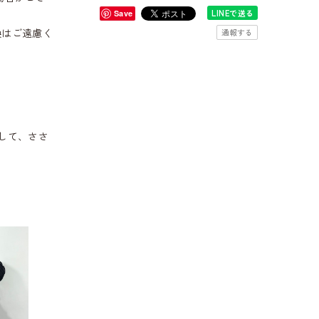
LINEで送る
Save
換はご遠慮く
通報する
して、ささ