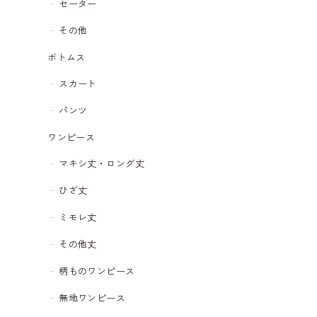
セーター
その他
ボトムス
スカート
パンツ
ワンピース
マキシ丈・ロング丈
ひざ丈
ミモレ丈
その他丈
柄ものワンピース
無地ワンピース