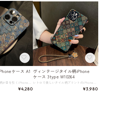
honeケース A1
ヴィンテージタイル柄iPhone
ケース 3type W10264
華やかなエスニック花柄が目を引くiPhoneケース。 暗い部屋ではほんのりと光る仕様ですので、オシャレなだけでなく実用的。 自分用はもちろん、プレゼントとしても喜ばれるアイテムです。 《機種》 iPhone 各種（オプションでご確認後、選択してください） 《素材》 プラスチック ◇人気のおすすめアイテムをもっと見る https://shop.harmonique.net/categories/5911182 ◇商品を購入する前にこちらの【ご購入前に必ずお読みください】をご確認の上お買い求めください。 https://shop.harmonique.net/blog/2024/06/25/010751 《注意事項》 *harmoniqueではお客様からのご注文を受け、お客様の商品を製作・取り寄せております。 *基本的にお取り寄せ商品となるため、発送までに《1～3週間前後》お時間をいただいております。 *ご覧いただいているPCやスマートフォンの画面により実物と多少色合いが異なる場合がございます。 *イメージ違いやサイズ違い等、その他お客様都合によりますキャンセル・返品交換はご遠慮ください。 トップページはこちら https://shop.harmonique.net/
レトロで美しいタイル柄プリントのiPhoneケース。 グレーベースに落ち着いた色合いの模様が施されており、存在感のあるデザインです。 表面はマットで質感もよく、シリコーンケースが本体にしっかりフィットします。 《カラー》 A グリーン／B ピンク／C パープル 《機種》 iPhone 各種（オプションでご確認後、選択してください） ◇人気のおすすめアイテムをもっと見る https://shop.harmonique.net/categories/5911182 ◇商品を購入する前にこちらの【ご購入前に必ずお読みください】をご確認の上お買い求めください。 https://shop.harmonique.net/blog/2024/06/25/010751 《注意事項》 *harmoniqueではお客様からのご注文を受け、お客様の商品を製作・取り寄せしております。 *基本的にお取り寄せ商品となるため、発送までに《1～3週間前後》お時間をいただいております。 *ご覧いただいているPCやスマートフォンの画面により実物と多少色合いが異なる場合がございます。 *イメージ違いやサイズ違い等、その他お客様都合によりますキャンセル・返品交換はご遠慮ください。 トップページはこちら https://shop.harmonique.net/
¥4,280
¥3,980