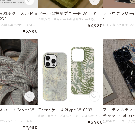
風ボタニカルiPho
パールの枝葉ブローチ W10201
レトロフラワーiP
266
4
華やかで上品なパールの枝葉ブローチを。 エレガントなデザインが、お洒落な装いにぴったりのアクセサリーとして活躍してくれます。 パーティーや結婚式などの特別なイベントにも華を添えてくれるお洒落なアクセサリー。 《サイズ》 横幅16 縦幅59 ※単位：mm 重量6.7g 《素材》 淡水真珠 ◇人気のおすすめアイテムをもっと見る https://shop.harmonique.net/categories/5911182 ◇商品を購入する前にこちらの【ご購入前に必ずお読みください】をご確認の上お買い求めください。 https://shop.harmonique.net/blog/2024/06/25/010751 《注意事項》 *harmoniqueではお客様からのご注文を受け、お客様の商品を製作・取り寄せております。 *基本的にお取り寄せ商品となるため、発送までに《1～3週間前後》お時間をいただいております。 *ご覧いただいているPCやスマートフォンの画面により実物と多少色合いが異なる場合がございます。 *イメージ違いやサイズ違い等、その他お客様都合によりますキャンセル・返品交換はご遠慮ください。 トップページはこちら https://shop.harmonique.net/
アンティークなモリス調の草木柄が目を引くiPhoneケース。 個性的なボタニカル柄が、お手持ちのiPhoneを華やかに演出し、どんなシーンでも存在感を発揮します。 《機種》 iPhone 各種（オプションでご確認後、選択してください） 《素材》 高品質PCハードケース＋TPUインナーケース ◇人気のおすすめアイテムをもっと見る https://shop.harmonique.net/categories/5911182 ◇商品を購入する前にこちらの【ご購入前に必ずお読みください】をご確認の上お買い求めください。 https://shop.harmonique.net/blog/2024/06/25/010751 《注意事項》 *harmoniqueではお客様からのご注文を受け、お客様の商品を製作・取り寄せしております。 *基本的にお取り寄せ商品となるため、発送までに《1～3週間前後》お時間をいただいております。 *ご覧いただいているPCやスマートフォンの画面により実物と多少色合いが異なる場合がございます。 *イメージ違いやサイズ違い等、その他お客様都合によりますキャンセル・返品交換はご遠慮ください。 トップページはこちら https://shop.harmonique.net/
¥4,980
¥3,980
ーフ 2color W1
iPhoneケース 2type W10339
アーティスティ
キャット iphone
洗練されたマーブル柄とボタニカル柄が上品なスマホケース。 落ち着いた色合いで、どんなスタイルにも合わせやすいお洒落なデザインです。 スマートフォンをしっかり保護しながら、スタイリッシュさをプラスする一品。 《カラー》 A（マーブル）／B（ボタニカル） ※柄の出方は製品の個体によって異なる場合があります 《素材》 シリコン ◇人気のおすすめアイテムをもっと見る https://shop.harmonique.net/categories/5911182 ◇商品を購入する前にこちらの【ご購入前に必ずお読みください】をご確認の上お買い求めください。 https://shop.harmonique.net/blog/2024/06/25/010751 《注意事項》 *harmoniqueではお客様からのご注文を受け、お客様の商品を製作・取り寄せしております。 *基本的にお取り寄せ商品となるため、発送までに《1～3週間前後》お時間をいただいております。 *ご覧いただいているPCやスマートフォンの画面により実物と多少色合いが異なる場合がございます。 *イメージ違いやサイズ違い等、その他お客様都合によりますキャンセル・返品交換はご遠慮ください。 トップページはこちら https://shop.harmonique.net/
ふわっと肌あたりがやわらかい、ウール地の多用途なロングスカーフ。 落ち着いた色合いとヘリンボーン柄が、洗練された大人の雰囲気を演出します。 さりげなく首元に巻いたり肩に羽織ればエレガントに装いを一変してくれます。 《サイズ》 長さ1850 幅600 ※単位：mm 《カラー》 グレー／ブラウン 《素材》 オーストラリア産ウール100% ◇人気のおすすめアイテムをもっと見る https://shop.harmonique.net/categories/5911182 ◇商品を購入する前にこちらの【ご購入前に必ずお読みください】をご確認の上お買い求めください。 https://shop.harmonique.net/blog/2024/06/25/010751 《注意事項》 *harmoniqueではお客様からのご注文を受け、お客様の商品を製作・取り寄せしております。 *基本的にお取り寄せ商品となるため、発送までに《1～3週間前後》お時間をいただいております。 *ご覧いただいているPCやスマートフォンの画面により実物と多少色合いが異なる場合がございます。 *イメージ違いやサイズ違い等、その他お客様都合によりますキャンセル・返品交換はご遠慮ください。 トップページはこちら https://shop.harmonique.net/
¥3,980
¥7,480