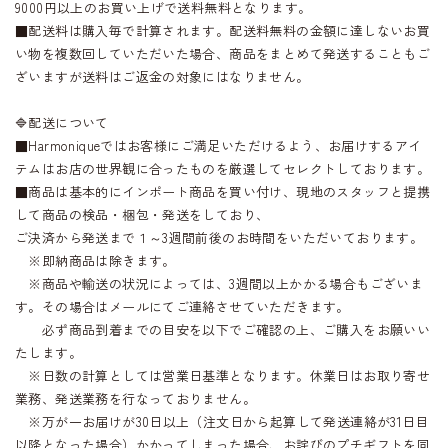
9000円以上のお買い上げで送料無料となります。
■配送料は購入毎で計算されます。配送料無料の金額に達しないお買
い物を複数回していただいた場合、商品をまとめて発送することもご
ざいますが送料はご返金の対象にはなりません。
🔷配送について
■Harmoniqueではお客様にご満足いただけるよう、お届けするアイ
テムはお店の世界観に合ったものを厳選してセレクトしております。
■商品は基本的にインポート商品を買い付け、現地のスタッフと提携
して商品の検品・梱包・発送をしており、
ご決済から発送まで１～3週間前後のお時間をいただいております。
※即納商品は除きます。
※商品や輸送の状況によっては、3週間以上かかる場合もございま
す。その場合はメールにてご連絡させていただきます。
必ず商品到着までの目安を以下でご確認の上、ご購入をお願いい
たします。
※日数の計算としては営業日基準となります。休業日はお取り寄せ
業務、発送業務を行なっておりません。
※万が一お届けが30日以上（注文日から起算して発送連絡が31日目
以降となった場合）かかってしまった場合、お詫びのプチギフトを同