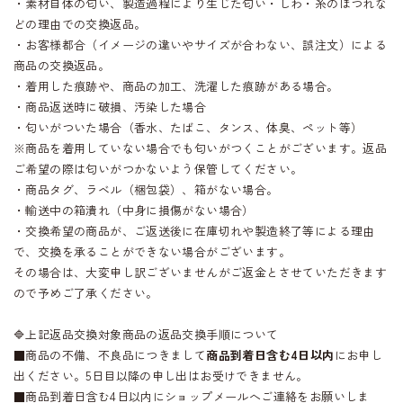
・素材自体の匂い、製造過程により生じた匂い・しわ・糸のほつれな
どの理由での交換返品。
・お客様都合（イメージの違いやサイズが合わない、誤注文）による
商品の交換返品。
・着用した痕跡や、商品の加工、洗濯した痕跡がある場合。
・商品返送時に破損、汚染した場合
・匂いがついた場合（香水、たばこ、タンス、体臭、ペット等）
※商品を着用していない場合でも匂いがつくことがございます。返品
ご希望の際は匂いがつかないよう保管してください。
・商品タグ、ラベル（梱包袋）、箱がない場合。
・輸送中の箱潰れ（中身に損傷がない場合）
・交換希望の商品が、ご返送後に在庫切れや製造終了等による理由
で、交換を承ることができない場合がございます。
その場合は、大変申し訳ございませんがご返金とさせていただきます
ので予めご了承ください。
🔷上記返品交換対象商品の返品交換手順について
■商品の不備、不良品につきまして
商品到着日含む4日以内
にお申し
出ください。5日目以降の申し出はお受けできません。
■商品到着日含む4日以内にショップメールへご連絡をお願いしま