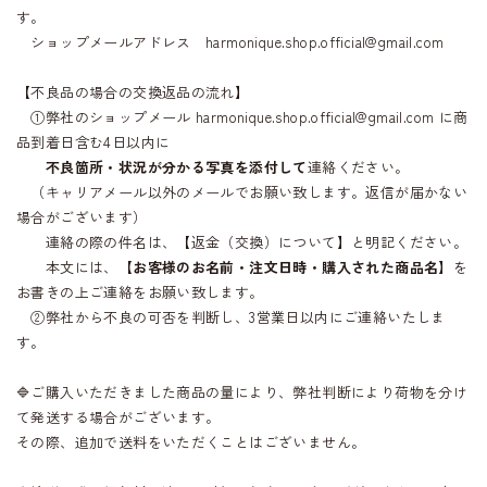
す。
ショップメールアドレス
harmonique.shop.official@gmail.com
【不良品の場合の交換返品の流れ】
①弊社のショップメール
harmonique.shop.official@gmail.com
に商
品到着日含む4日以内に
不良箇所・状況が分かる写真を添付して
連絡ください。
（キャリアメール以外のメールでお願い致します。返信が届かない
場合がございます）
連絡の際の件名は、【返金（交換）について】と明記ください。
本文には、
【お客様のお名前・注文日時・購入された商品名】
を
お書きの上ご連絡をお願い致します。
②弊社から不良の可否を判断し、3営業日以内にご連絡いたしま
す。
🔷ご購入いただきました商品の量により、弊社判断により荷物を分け
て発送する場合がございます。
その際、追加で送料をいただくことはございません。