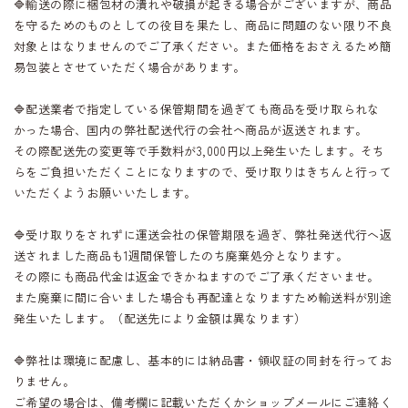
🔷輸送の際に梱包材の潰れや破損が起きる場合がございますが、商品
を守るためのものとしての役目を果たし、商品に問題のない限り不良
対象とはなりませんのでご了承ください。また価格をおさえるため簡
易包装とさせていただく場合があります。
🔷配送業者で指定している保管期間を過ぎても商品を受け取られな
かった場合、国内の弊社配送代行の会社へ商品が返送されます。
その際配送先の変更等で手数料が3,000円以上発生いたします。そち
らをご負担いただくことになりますので、受け取りはきちんと行って
いただくようお願いいたします。
🔷受け取りをされずに運送会社の保管期限を過ぎ、弊社発送代行へ返
送されました商品も1週間保管したのち廃棄処分となります。
その際にも商品代金は返金できかねますのでご了承くださいませ。
また廃棄に間に合いました場合も再配達となりますため輸送料が別途
発生いたします。（配送先により金額は異なります）
🔷弊社は環境に配慮し、基本的には納品書・領収証の同封を行ってお
りません。
ご希望の場合は、備考欄に記載いただくかショップメールにご連絡く