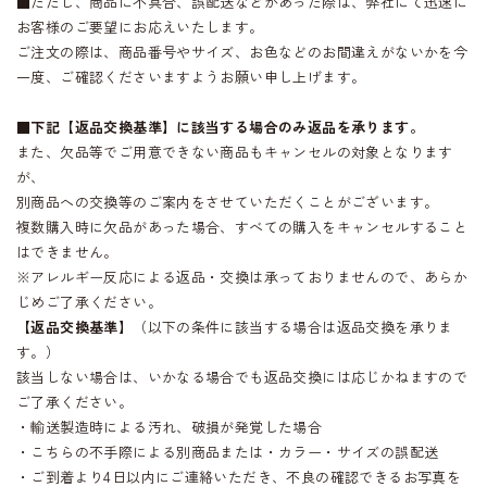
■ただし、商品に不具合、誤配送などがあった際は、弊社にて迅速に
お客様のご要望にお応えいたします。
ご注文の際は、商品番号やサイズ、お色などのお間違えがないかを今
一度、ご確認くださいますようお願い申し上げます。
■
下記【返品交換基準】に該当する場合のみ返品を承ります。
また、欠品等でご用意できない商品もキャンセルの対象となります
が、
別商品への交換等のご案内をさせていただくことがございます。
複数購入時に欠品があった場合、すべての購入をキャンセルすること
はできません。
※アレルギー反応による返品・交換は承っておりませんので、あらか
じめご了承ください。
【返品交換基準】
（以下の条件に該当する場合は返品交換を承りま
す。）
該当しない場合は、いかなる場合でも返品交換には応じかねますので
ご了承ください。
・輸送製造時による汚れ、破損が発覚した場合
・こちらの不手際による別商品または・カラー・サイズの誤配送
・ご到着より4日以内にご連絡いただき、不良の確認できるお写真を