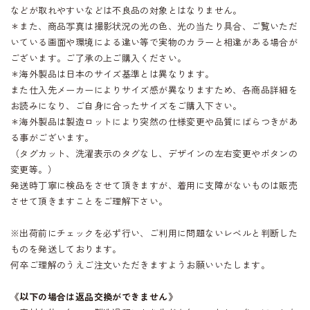
などが取れやすいなどは不良品の対象とはなりません。
＊また、商品写真は撮影状況の光の色、光の当たり具合、ご覧いただ
いている画面や環境による違い等で実物のカラーと相違がある場合が
ございます。ご了承の上ご購入ください。
＊海外製品は日本のサイズ基準とは異なります。
また仕入先メーカーによりサイズ感が異なりますため、各商品詳細を
お読みになり、ご自身に合ったサイズをご購入下さい。
＊海外製品は製造ロットにより突然の仕様変更や品質にばらつきがあ
る事がございます。
（タグカット、洗濯表示のタグなし、デザインの左右変更やボタンの
変更等。）
発送時丁寧に検品をさせて頂きますが、着用に支障がないものは販売
させて頂きますことをご理解下さい。
※出荷前にチェックを必ず行い、ご利用に問題ないレベルと判断した
ものを発送しております。
何卒ご理解のうえご注文いただきますようお願いいたします。
《以下の場合は返品交換ができません》