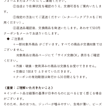
フォームまたはメール にてご連絡ください。
②当店より在庫状況を確認のうえ、交換可否をご案内いたしま
す。
③指定の方法にてご返送ください（レターパックプラスをご利
用ください）。
④返送品確認後、交換商品を発送いたします。あわせて500円
クーポンをメールでお送りいたします。
◆ ご注意点
✧一部対象外商品 がございます。すべての商品が交換対象では
ございません。
対象商品は商品ページにて「サイズ交換OK」表示をご確認
ください。
✧汚損・破損・使用済みの商品は交換をお受けできません。
✧交換は 1回まで とさせていただきます。
✧クーポンの有効期限は発行から30日間となります。
《重要：ご理解いただきたいこと》
＊インポート品は縫製の基準が日本のものに比べると甘く感じる場合
がございます。
そのため、糸のほつれ、ジッパーが噛みやすい、生地が薄い、ビーズ