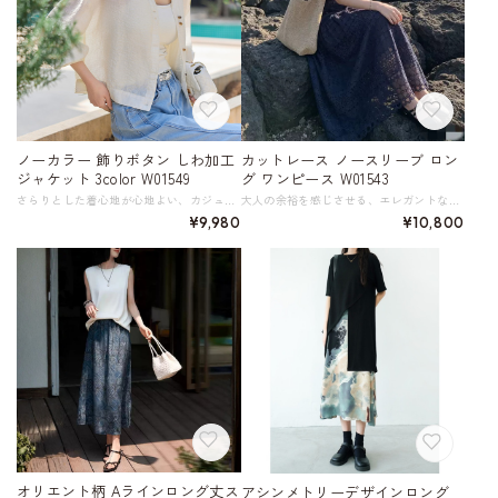
ノーカラー 飾りボタン しわ加工
カットレース ノースリーブ ロン
ジャケット 3color W01549
グ ワンピース W01543
さらりとした着心地が心地よい、カジュアルでリラックスしたスタイルが特徴のノーカラージャケット。 ショート丈のボックスシルエットと、ドロップショルダー、ギャザー袖が、リラクシーかつトレンド感のある着こなしを叶えます。 フロントの琥珀色の飾りボタンは、シンプルながらもデザインのポイントに。 快適で通気性が良く、エアリーで軽いため、夏場の羽織りやエアコン対策としても最適です。 しわ加工を施した豊かな質感と表情のある生地は、レーヨン・リネン混紡で、軽やかでさらっとした肌触り。光に当たるとほんのりとした光沢感が生まれます。 ドロップショルダーとショート丈のバランスが絶妙で、スタイルアップ効果も期待できます。 インナーにノースリーブなどを合わせてサッと羽織るだけで、いつものコーディネートがぐっとおしゃれになる、春夏のマストハブアイテムです。 《カラー》 ホワイト マスタード ブラック 《サイズ》 S : 肩幅58.1cm 胸囲115cm 袖丈44cm M : 肩幅59.5cm 胸囲119cm 袖丈44.8cm L : 肩幅60.9cm 胸囲123cm 袖丈45.6cm XL : 肩幅62.3cm 胸囲127cm 袖丈46.4cm ※採寸方法により1～3cmの誤差がある場合がございます。 ※モデル 身長169cm体重53kg (B80/W62/H85) Mサイズ着用 《素材》 リヨセル74.4% ナイロン20.1% リネン5.5% ◇この商品は繊細な風合いを持つ素材を使用しています。 長くきれいにご着用いただくためのお手入れ方法はこちら → 「繊細な風合い、シワになりやすいお洋服の洗い方～洗濯機編」 https://shop.harmonique.net/blog/2026/05/21/163201 ◇人気のおすすめアイテムをもっと見る https://shop.harmonique.net/categories/5911182 ◇商品を購入する前にこちらの【ご購入前に必ずお読みください】をご確認の上お買い求めください。 https://shop.harmonique.net/blog/2024/06/25/010751 《注意事項》 *harmoniqueではお客様からのご注文を受け、お客様の商品を製作・取り寄せしております。 *基本的にお取り寄せ商品となるため、発送までに《1～3週間前後》お時間をいただいております。 *ご覧いただいているPCやスマートフォンの画面により実物と多少色合いが異なる場合がございます。 *イメージ違いやサイズ違い等、その他お客様都合によりますキャンセル・返品交換はご遠慮ください。 トップページはこちら https://shop.harmonique.net/
大人の余裕を感じさせる、エレガントなネイビーの綿混ロングワンピース。 全体にあしらわれた幾何学模様のようなカットワークのレースは、他にはない個性と上品さをプラスし、洗練された印象に。 ボタンフロントのデザインは、着脱のしやすさと共に、さりげないこだわりを感じさせます。 ノースリーブだからこそ、アクセサリーや羽織りものとのコーディネートも楽しめそう。 リゾートシーンはもちろん、普段使いにも取り入れたい、着るだけで気分が上がるスペシャルなアイテムです。 《カラー》 ネイビー 《サイズ》 S : 胸囲92cm 着丈118cm 参考体重40～52.5㎏ M : 胸囲96cm 着丈119cm 参考体重52.5～62.5㎏ L : 胸囲100cm 着丈120cm 参考体重62.5～70㎏ XL : 胸囲104cm 着丈121cm 参考体重70～75㎏ ※採寸方法により1～3cm程度の誤差がある場合がございます。 《素材》 ポリエステル／綿 ◇サイズで迷ったらこちらをチェック https://harmonique.my.canva.site/dagieuhhs-e ◇商品を購入する前にこちらの【ご購入前に必ずお読みください】をご確認の上お買い求めください。 https://shop.harmonique.net/blog/2024/06/25/010751 《注意事項》 *harmoniqueではお客様からのご注文を受け、お客様の商品を製作・取り寄せしております。 *基本的にお取り寄せ商品となるため、発送までに《1～3週間前後》お時間をいただいております。 *ご覧いただいているPCやスマートフォンの画面により実物と多少色合いが異なる場合がございます。 *イメージ違いやサイズ違い等、その他お客様都合によりますキャンセル・返品交換はご遠慮ください。 トップページはこちら https://shop.harmonique.net/
¥9,980
¥10,800
オリエント柄 Aラインロング丈ス
アシンメトリーデザインロング