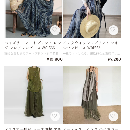
ペイズリー アートプリント ロン
インクウォッシュプリント マキ
グ フレアワンピース W01566
シワンピース W01562
詩的な美しさのアートプリントが印象的なロングワンピース。 ややプリーツが入ったシフォン生地は、繊細なペイズリー風のボタニカル柄が描かれ、レトロでありながらもモダンな雰囲気を醸し出します。 凛としたダークカラーと細めのショルダーストラップが、女性らしさと涼しげな印象を見る人に与えます。 生地をふんだんに使ったフレアシルエットは、歩くたびにドラマティックな動きを演出します。 カジュアルなサンダルやフラットシューズと合わせれば、リラックス感のある休日スタイルに。バカンスやリゾートシーンでの着用もおすすめです。 ※こちらの商品は発送まで2週間ほどお時間をいただく可能性がございます。 《カラー》 ダークネイビー 《サイズ》 F : 胸囲106cm ウエスト118cm ヒップ146cm 総丈（ストラップ除く）123cm ※採寸方法により1～3cm程度の誤差がある場合がございます。 ※モデル 身長161cm 体重47kg (B81/W61/H89) 《素材》 ポリエステル100％ ※裏地あり ◇サイズで迷ったらこちらをチェック https://harmonique.my.canva.site/dagieuhhs-e ◇商品を購入する前にこちらの【ご購入前に必ずお読みください】をご確認の上お買い求めください。 https://shop.harmonique.net/blog/2024/06/25/010751 《注意事項》 *harmoniqueではお客様からのご注文を受け、お客様の商品を製作・取り寄せしております。 *基本的にお取り寄せ商品となるため、発送までに《1～3週間前後》お時間をいただいております。 *ご覧いただいているPCやスマートフォンの画面により実物と多少色合いが異なる場合がございます。 *イメージ違いやサイズ違い等、その他お客様都合によりますキャンセル・返品交換はご遠慮ください。 トップページはこちら https://shop.harmonique.net/
一枚でサマになる、個性的な抽象柄プリントのマキシワンピース。 全体に広がる涼し気なインクウォッシュ柄が、一枚で着映えするデザインです。 ゆったりとしたシルエットながらも、Vネックと細いストラップで女性らしさを忘れずに。 カジュアルなTシャツと重ね着したり、カーディガンを羽織ったりと、着こなし次第で表情を変えられます。 《サイズ》 M : 胸囲88cm ウエスト98cm 着丈115cm L : 胸囲92cm ウエスト102cm 着丈116cm ※採寸方法により1～3cm程度の誤差がある場合がございます。 《素材》 ポリエステル100％ ◇サイズで迷ったらこちらをチェック https://harmonique.my.canva.site/dagieuhhs-e ◇商品を購入する前にこちらの【ご購入前に必ずお読みください】をご確認の上お買い求めください。 https://shop.harmonique.net/blog/2024/06/25/010751 《注意事項》 *harmoniqueではお客様からのご注文を受け、お客様の商品を製作・取り寄せしております。 *基本的にお取り寄せ商品となるため、発送までに《1～3週間前後》お時間をいただいております。 *ご覧いただいているPCやスマートフォンの画面により実物と多少色合いが異なる場合がございます。 *イメージ違いやサイズ違い等、その他お客様都合によりますキャンセル・返品交換はご遠慮ください。 トップページはこちら https://shop.harmonique.net/
¥10,800
¥9,280
ファスナー使い レース切替 マキ
アーティスティック バイカラー