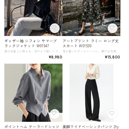
ギャザー袖 シフォン サマーブ
アートプリント ラミー ロング丈
ラックジャケット W01547
スカート W01530
夏の日差しに映える、涼やかで軽いシフォンのサマージャケット。 ドロップショルダーとゆったりとしたシルエットが、リラックス感あふれる着心地を提供します。 たくし上げたように見せるデザインのギャザー袖、センターにはシングルボタンが配され、ミニマルながらもこなれ感たっぷりのデザイン。 一枚羽織るだけで、いつものコーディネートがぐっと洗練された印象に変わります。 カジュアルなTシャツや、きれいめなワンピースの上に羽織って、上品な着こなしを楽しむのもおすすめです。 ビジネスシーンから休日のリラックスタイムまで、幅広いシーンで活躍する一枚。 《カラー》 ブラック 《サイズ》 S : 着丈68cm 胸囲94cm 肩幅38cm 袖丈40cm 参考体重45～52kg M : 着丈69cm 胸囲98cm 肩幅39cm 袖丈41cm 参考体重52～58kg L : 着丈70cm 胸囲102cm 肩幅40cm 袖丈42cm 参考体重58～63kg XL : 着丈71cm 胸囲106cm 肩幅41cm 袖丈43cm 参考体重63～68kg 2XL : 着丈72cm 胸囲110cm 肩幅42cm 袖丈44cm 参考体重68～73kg 3XL : 着丈73cm 胸囲114cm 肩幅43cm 袖丈45cm 参考体重73～83kg ※採寸方法により1～3cmの誤差がある場合がございます。 《素材》 ポリエステル100％ ◇人気のおすすめアイテムをもっと見る https://shop.harmonique.net/categories/5911182 ◇商品を購入する前にこちらの【ご購入前に必ずお読みください】をご確認の上お買い求めください。 https://shop.harmonique.net/blog/2024/06/25/010751 《注意事項》 *harmoniqueではお客様からのご注文を受け、お客様の商品を製作・取り寄せしております。 *基本的にお取り寄せ商品となるため、発送までに《1～3週間前後》お時間をいただいております。 *ご覧いただいているPCやスマートフォンの画面により実物と多少色合いが異なる場合がございます。 *イメージ違いやサイズ違い等、その他お客様都合によりますキャンセル・返品交換はご遠慮ください。 トップページはこちら https://shop.harmonique.net/
落ち着いたダークトーンに、儚げな花柄が美しいロング丈フレアスカート。 歩くたびに揺れるシルエットが女性らしさを引き立て、コーディネートにエレガントな雰囲気をプラスします。 リネンの涼し気でナチュラルな質感は、リラックスムードも満載。 きれいめなブラウスに合わせるのはもちろん、シンプルなTシャツも上品カジュアルに格上げしてくれる、まさに主役級スカート。 様々なスタイルに合わせやすく、コーディネート全体を華やかに演出してくれる、着回しの効くアイテムです。 《サイズ》 S : ウエスト68cm スカート丈83.5cm 参考体重～52㎏ M : ウエスト72cm スカート丈84.5cm 参考体重52～58㎏ L : ウエスト76cm スカート丈86cm 参考体重58～62㎏ XL : ウエスト80cm スカート丈87cm 参考体重62～75㎏ ※採寸方法により1～3cmの誤差がある場合がございます 《素材》 表地：ラミー100％ 裏地：綿100％ ◇サイズで迷ったらこちらをチェック https://harmonique.my.canva.site/dagieuhhs-e ◇商品を購入する前にこちらの【ご購入前に必ずお読みください】をご確認の上お買い求めください。 https://shop.harmonique.net/blog/2024/06/25/010751 《注意事項》 *harmoniqueではお客様からのご注文を受け、お客様の商品を製作・取り寄せしております。 *基本的にお取り寄せ商品となるため、発送までに《1～3週間前後》お時間をいただいております。 *ご覧いただいているPCやスマートフォンの画面により実物と多少色合いが異なる場合がございます。 *イメージ違いやサイズ違い等、その他お客様都合によりますキャンセル・返品交換はご遠慮ください。 トップページはこちら https://shop.harmonique.net/
¥8,980
¥15,800
ポイントヘム テーラードシャツ
美脚ワイドベーシックパンツ 2ty