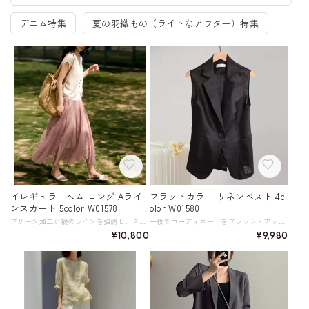
デニム特集
夏の羽織もの（ライトなアウター）特集
イレギュラーヘム ロング Aライ
フラットカラー リネンベスト 4c
ンスカート 5color W01578
olor W01580
プリーツ加工が縦のラインを強調し、スタイルアップ効果も期待できるAラインのフレアスカート。 繊細な光と影の演出は、決してシンプルすぎず派手すぎず、絶妙なバランス感です。 不規則な波状の裾デザインは歩くたびにふわりとなびくように広がり、上品でフェミニンな印象を与えます。 薄手で通気性があり、硬さや重さを感じさせず着心地も快適。 カジュアルなTシャツと合わせてオフの日のお出かけに、ブラウスと合わせてちょっとしたお食事会にもぴったりです。 こだわりのディテールで、周囲と差がつくおしゃれを楽しんで。 《サイズ》 S : ウエスト59cm スカート丈83cm 参考体重45-52.5㎏ M : ウエスト63cm スカート丈84cm 参考体重52.5-60㎏ L : ウエスト67cm スカート丈85cm 参考体重60-67.5㎏ XL : ウエスト71cm スカート丈86cm 参考体重67.5-75㎏ ※採寸方法により1～3cmの誤差がある場合がございます 《カラー》 クリームベージュ ダークモカ グレー スモークピンク ライトグレー ペールモーヴ 《素材》 表地 53.6% ナイロン 46.4% ポリエステル 裏地 100% ポリエステル ◇サイズで迷ったらこちらをチェック https://harmonique.my.canva.site/dagieuhhs-e ◇商品を購入する前にこちらの【ご購入前に必ずお読みください】をご確認の上お買い求めください。 https://shop.harmonique.net/blog/2024/06/25/010751 《注意事項》 *harmoniqueではお客様からのご注文を受け、お客様の商品を製作・取り寄せしております。 *基本的にお取り寄せ商品となるため、発送までに《1～3週間前後》お時間をいただいております。 *ご覧いただいているPCやスマートフォンの画面により実物と多少色合いが異なる場合がございます。 *イメージ違いやサイズ違い等、その他お客様都合によりますキャンセル・返品交換はご遠慮ください。 トップページはこちら https://shop.harmonique.net/
一枚でコーディネートをブラッシュアップさせる、着回し力抜群のリネンベスト。 ベーシックなデザインながら、フラットカラーが上品な印象をプラス。 さらりとした肌触りのリネン素材は、暑い季節も快適に過ごせます。 シンプルなTシャツやブラウスと合わせるだけで、洗練された大人カジュアルコーデが完成。 パンツスタイルはもちろん、スカートとも相性抜群で、 オフィスシーンではきちんと感を、タウンユースではリラックスした雰囲気に。自由に幅広い着こなしが楽しめます。 《カラー》 ブラック アイボリーベージュ ネイビー ホワイト 《サイズ》 S : 肩幅37cm 胸囲88cm 着丈67cm M : 肩幅38cm 胸囲92cm 着丈68cm L : 肩幅39cm 胸囲96cm 着丈69cm XL : 肩幅40cm 胸囲100cm 着丈70cm 2XL : 肩幅41cm 胸囲104cm 着丈71cm 3XL : 肩幅42cm 胸囲108cm 着丈72cm ※採寸方法により1～3cmの誤差がある場合がございます。 《素材》 リネン 100% ◇人気のおすすめアイテムをもっと見る https://shop.harmonique.net/categories/5911182 ◇商品を購入する前にこちらの【ご購入前に必ずお読みください】をご確認の上お買い求めください。 https://shop.harmonique.net/blog/2024/06/25/010751 《注意事項》 *harmoniqueではお客様からのご注文を受け、お客様の商品を製作・取り寄せしております。 *基本的にお取り寄せ商品となるため、発送までに《1～3週間前後》お時間をいただいております。 *ご覧いただいているPCやスマートフォンの画面により実物と多少色合いが異なる場合がございます。 *イメージ違いやサイズ違い等、その他お客様都合によりますキャンセル・返品交換はご遠慮ください。 トップページはこちら https://shop.harmonique.net/
¥10,800
¥9,980