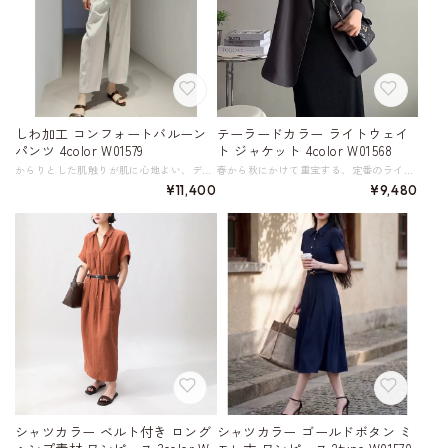
しわ加工 コンフォートバルーン
テーラードカラー ライトウェイ
パンツ 4color W01579
ト ジャケット 4color W01568
からりとした肌触りが肌に心地よい、デザイン性のあるワイドパンツ。 綿とナイロンの混紡にわずかにしわ加工を施した丈夫な生地で、しなやかでやわらかく繊細なテクスチャー。 ゆとりを持たせたややバルーンシェイプのシルエットが、気になる体型をカバー。抜け感のある着こなしを叶えます。 ウエストゴムで着脱も簡単なので、忙しい朝でもサッとコーディネートが決まるのが嬉しいポイント。 さまざまなトップスと合わせやすく、洗練された大人カジュアルスタイルがお楽しみいただけます。 《サイズ》 34 : ウエスト61cm ヒップ104.5cm 総丈86cm 参考体重40～48kg 36 : ウエスト64cm ヒップ107.5cm 総丈88cm 参考体重48～53kg 38 : ウエスト67cm ヒップ110.5cm 総丈90cm 参考体重53～58kg 40 : ウエスト70cm ヒップ113.5cm 総丈92cm 参考体重58～63kg 42 : ウエスト73cm ヒップ116.5cm 総丈92.5cm 参考体重63～70kg 44 : ウエスト76cm ヒップ119.5cm 総丈93cm 参考体重70～80kg ※採寸方法により1～3cmの誤差がある場合がございます 《カラー》 ライトグレー／ホワイト／ブラック／ライトブラウン 《素材》 綿88%、ポリアミド繊維(ナイロン)12% ◇サイズで迷ったらこちらをチェック https://harmonique.my.canva.site/dagieuhhs-e ◇商品を購入する前にこちらの【ご購入前に必ずお読みください】をご確認の上お買い求めください。 https://shop.harmonique.net/blog/2024/06/25/010751 《注意事項》 *harmoniqueではお客様からのご注文を受け、お客様の商品を製作・取り寄せしております。 *基本的にお取り寄せ商品となるため、発送までに《1～3週間前後》お時間をいただいております。 *ご覧いただいているPCやスマートフォンの画面により実物と多少色合いが異なる場合がございます。 *イメージ違いやサイズ違い等、その他お客様都合によりますキャンセル・返品交換はご遠慮ください。 トップページはこちら https://shop.harmonique.net/
春から秋にかけて重宝する、定番のライトウェイトジャケット。 薄手の軽やかな着心地と、ほどよいゆったり感で、リラックスして着用いただけます。 袖口はロールアップしてこなれ感を演出するのもおすすめです。 スマートなシルエットは、着るだけできちんとした女性を演出してくれます。 ショッピングやカフェでのリラックスタイム、そしてオフィスシーンまで、様々なシーンで活躍。 クローゼットに一枚持っていたい、着回し力抜群のアイテムです。 《カラー》 ダークグレー ホワイト ブラック グレージュ 《サイズ》 S : 肩幅37cm 胸囲89cm 袖丈53cm 着丈72cm 参考体重43～50kg M : 肩幅38cm 胸囲93cm 袖丈54cm 着丈73cm 参考体重50～55kg L : 肩幅39cm 胸囲97cm 袖丈55cm 着丈74cm 参考体重55～60kg XL : 肩幅40cm 胸囲101cm 袖丈56cm 着丈75cm 参考体重60～68kg 《素材》 ポリエステル100% ◇サイズで迷ったらこちらをチェック https://harmonique.my.canva.site/dagieuhhs-e ◇商品を購入する前にこちらの【ご購入前に必ずお読みください】をご確認の上お買い求めください。 https://shop.harmonique.net/blog/2024/06/25/010751 《注意事項》 *harmoniqueではお客様からのご注文を受け、お客様の商品を製作・取り寄せしております。 *基本的にお取り寄せ商品となるため、発送までに《1～3週間前後》お時間をいただいております。 *ご覧いただいているPCやスマートフォンの画面により実物と多少色合いが異なる場合がございます。 *イメージ違いやサイズ違い等、その他お客様都合によりますキャンセル・返品交換はご遠慮ください。 トップページはこちら https://shop.harmonique.net/
¥11,400
¥9,480
シャツカラー ベルト付き ロング
シャツカラー ゴールドボタン ミ