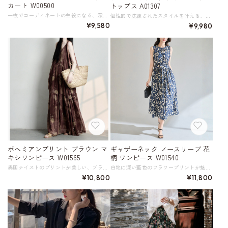
カート W00500
トップス A01307
一枚でコーディネートの主役になる、深い藍色のオリエンタル柄のロングスカート。 軽やかで気品を持つ厳選された桑絹混の生地は、真珠のような上品でほのかな柔らかな光沢を放ちます。 手触りは柔らかく滑らかで吸湿性と通気性に優れ、肌触りも抜群。 柄の配置と色合いが絶妙で、見る角度によって表情を変えます。 足元をすっきりと見せてくれるロング丈は、サンダルやフラットシューズとの相性も抜群。 サイドにさりげなく入ったスリットが、動きやすさと女性らしさを両立させています。 リゾートスタイルや、ちょっとしたお出かけにもおすすめ。 夏の気分を盛り上げてくれる一枚です。 《サイズ》 S : ウエスト64cm ヒップ101cm スカート丈83cm 参考体重～52㎏ M : ウエスト68cm ヒップ105cm スカート丈84.2cm 参考体重52～57㎏ L : ウエスト72cm ヒップ109cm スカート丈85.4cm 参考体重57～62㎏ XL : ウエスト76cm ヒップ113cm スカート丈86.6cm 参考体重62～68㎏ ※採寸方法により1～3cmの誤差がある場合がございます 《素材》 シルク50％ ポリエステル50％ ※裏地なしタイプ（透け感はありません） ◇サイズで迷ったらこちらをチェック https://harmonique.my.canva.site/dagieuhhs-e ◇商品を購入する前にこちらの【ご購入前に必ずお読みください】をご確認の上お買い求めください。 https://shop.harmonique.net/blog/2024/06/25/010751 《注意事項》 *harmoniqueではお客様からのご注文を受け、お客様の商品を製作・取り寄せしております。 *基本的にお取り寄せ商品となるため、発送までに《1～3週間前後》お時間をいただいております。 *ご覧いただいているPCやスマートフォンの画面により実物と多少色合いが異なる場合がございます。 *イメージ違いやサイズ違い等、その他お客様都合によりますキャンセル・返品交換はご遠慮ください。 トップページはこちら https://shop.harmonique.net/
個性的で洗練されたスタイルを叶える、アシンメトリーデザインのTシャツトップス。 オーバーサイズの半袖シャツは、ゆったりとした着心地と都会的な雰囲気を両立。 アシンメトリーな裾のデザインが、シンプルながらも目を惹くアクセントになっています。 ※コーディネートにおすすめのアートプリントスカートはこちら https://shop.harmonique.net/items/86874681 《サイズ》 S : 胸囲100cm 着丈90cm M : 胸囲104cm 着丈91cm L : 胸囲108cm 着丈92cm XL : 胸囲112cm 着丈93cm ※採寸方法により1～3cmの誤差がある場合がございます。 《素材》 ビスコース92%／ポリウレタン8% ◇人気のおすすめアイテムをもっと見る https://shop.harmonique.net/categories/5911182 ◇商品を購入する前にこちらの【ご購入前に必ずお読みください】をご確認の上お買い求めください。 https://shop.harmonique.net/blog/2024/06/25/010751 《注意事項》 *harmoniqueではお客様からのご注文を受け、お客様の商品を製作・取り寄せしております。 *基本的にお取り寄せ商品となるため、発送までに《1～3週間前後》お時間をいただいております。 *ご覧いただいているPCやスマートフォンの画面により実物と多少色合いが異なる場合がございます。 *イメージ違いやサイズ違い等、その他お客様都合によりますキャンセル・返品交換はご遠慮ください。 トップページはこちら https://shop.harmonique.net/
¥9,580
¥9,980
ボヘミアンプリント ブラウン マ
ギャザーネック ノースリーブ 花
キシワンピース W01565
柄 ワンピース W01540
異国テイストのプリントが美しい、ブラウンカラーのマキシワンピース。 一枚でさらりと着ても、重ね着しても、リラックス感のあるお洒落なスタイルが完成します。 Vネックと華奢なキャミソールデザインが、デコルテラインを美しく見せ、軽やかな印象に。 ティアード切り替えのふんわりとしたシルエットは、体型カバー効果も◎。 深みのあるブラウンのボヘミアン柄が、コーディネートの主役になります。 リゾートシーンはもちろん、普段使いにもぴったりの、着回し力抜群なアイテムです。 《カラー》 ブラウン 《サイズ》 F : 胸囲102cm ウエスト116cm ヒップ140cm 総丈126cm ※採寸方法により1～3cm程度の誤差がある場合がございます。 ※モデル 身長161cm 体重47kg (B81/W61/H89) 《素材》 ポリエステル100％ ◇サイズで迷ったらこちらをチェック https://harmonique.my.canva.site/dagieuhhs-e ◇商品を購入する前にこちらの【ご購入前に必ずお読みください】をご確認の上お買い求めください。 https://shop.harmonique.net/blog/2024/06/25/010751 《注意事項》 *harmoniqueではお客様からのご注文を受け、お客様の商品を製作・取り寄せしております。 *基本的にお取り寄せ商品となるため、発送までに《1～3週間前後》お時間をいただいております。 *ご覧いただいているPCやスマートフォンの画面により実物と多少色合いが異なる場合がございます。 *イメージ違いやサイズ違い等、その他お客様都合によりますキャンセル・返品交換はご遠慮ください。 トップページはこちら https://shop.harmonique.net/
白地に深い藍色のフラワープリントが魅力的な花柄コットンワンピース。 ギャザーが寄せられたネックラインが、顔周りを優しく華やかに彩ります。 ノースリーブデザインは涼しげで、これからの季節にぴったり。 ウエストの切り替えからふんわりと広がるフレアシルエットが、女性らしさを引き立て、歩くたび上品な揺れ感が楽しめます。 リゾートシーンにも映える一枚です。 《サイズ》 S : 肩幅36cm 胸囲94cm ウエスト88cm 着丈118cm M : 肩幅37cm 胸囲98cm ウエスト92cm 着丈119.5cm L : 肩幅38cm 胸囲102cm ウエスト96cm 着丈121cm XL : 肩幅39cm 胸囲106cm ウエスト100cm 着丈122.5cm ※採寸方法により1～3cm程度の誤差がある場合がございます。 《素材》 綿100％ ◇サイズで迷ったらこちらをチェック https://harmonique.my.canva.site/dagieuhhs-e ◇商品を購入する前にこちらの【ご購入前に必ずお読みください】をご確認の上お買い求めください。 https://shop.harmonique.net/blog/2024/06/25/010751 《注意事項》 *harmoniqueではお客様からのご注文を受け、お客様の商品を製作・取り寄せしております。 *基本的にお取り寄せ商品となるため、発送までに《1～3週間前後》お時間をいただいております。 *ご覧いただいているPCやスマートフォンの画面により実物と多少色合いが異なる場合がございます。 *イメージ違いやサイズ違い等、その他お客様都合によりますキャンセル・返品交換はご遠慮ください。 トップページはこちら https://shop.harmonique.net/
¥10,800
¥11,800