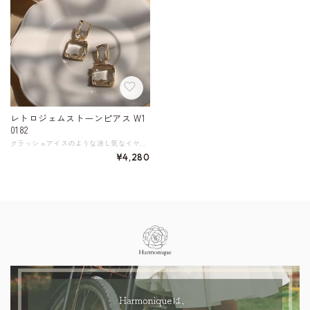
レトロジェムストーンピアス W1
0182
クラッシュアイスのような涼し気なイヤーアクセサリー。 ピアスタイプとイヤークリップタイプをご用意しております。 《サイズ》 長さ3.6cm 《カラー》 ゴールド 《素材》 合金、メッキ、シルバー925、天然石 ◇人気のおすすめアイテムをもっと見る https://shop.harmonique.net/categories/5911182 ◇商品を購入する前にこちらの【ご購入前に必ずお読みください】をご確認の上お買い求めください。 https://shop.harmonique.net/blog/2024/06/25/010751 《注意事項》 *harmoniqueではお客様からのご注文を受け、お客様の商品を製作・取り寄せております。 *基本的にお取り寄せ商品となるため、発送までに《1～3週間前後》お時間をいただいております。 *ご覧いただいているPCやスマートフォンの画面により実物と多少色合いが異なる場合がございます。 *イメージ違いやサイズ違い等、その他お客様都合によりますキャンセル・返品交換はご遠慮ください。 トップページはこちら https://shop.harmonique.net/
¥4,280
Information