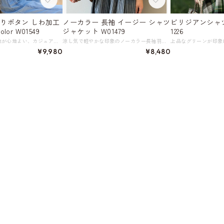
飾りボタン しわ加工
ノーカラー 長袖 イージー シャツ
ビリジアンシャツ
or W01549
ジャケット W01479
1226
さらりとした着心地が心地よい、カジュアルでリラックスしたスタイルが特徴のノーカラージャケット。 ショート丈のボックスシルエットと、ドロップショルダー、ギャザー袖が、リラクシーかつトレンド感のある着こなしを叶えます。 フロントの琥珀色の飾りボタンは、シンプルながらもデザインのポイントに。 快適で通気性が良く、エアリーで軽いため、夏場の羽織りやエアコン対策としても最適です。 しわ加工を施した豊かな質感と表情のある生地は、レーヨン・リネン混紡で、軽やかでさらっとした肌触り。光に当たるとほんのりとした光沢感が生まれます。 ドロップショルダーとショート丈のバランスが絶妙で、スタイルアップ効果も期待できます。 インナーにノースリーブなどを合わせてサッと羽織るだけで、いつものコーディネートがぐっとおしゃれになる、春夏のマストハブアイテムです。 《カラー》 ホワイト マスタード ブラック 《サイズ》 S : 肩幅58.1cm 胸囲115cm 袖丈44cm M : 肩幅59.5cm 胸囲119cm 袖丈44.8cm L : 肩幅60.9cm 胸囲123cm 袖丈45.6cm XL : 肩幅62.3cm 胸囲127cm 袖丈46.4cm ※採寸方法により1～3cmの誤差がある場合がございます。 ※モデル 身長169cm体重53kg (B80/W62/H85) Mサイズ着用 《素材》 リヨセル74.4% ナイロン20.1% リネン5.5% ◇この商品は繊細な風合いを持つ素材を使用しています。 長くきれいにご着用いただくためのお手入れ方法はこちら → 「繊細な風合い、シワになりやすいお洋服の洗い方～洗濯機編」 https://shop.harmonique.net/blog/2026/05/21/163201 ◇人気のおすすめアイテムをもっと見る https://shop.harmonique.net/categories/5911182 ◇商品を購入する前にこちらの【ご購入前に必ずお読みください】をご確認の上お買い求めください。 https://shop.harmonique.net/blog/2024/06/25/010751 《注意事項》 *harmoniqueではお客様からのご注文を受け、お客様の商品を製作・取り寄せしております。 *基本的にお取り寄せ商品となるため、発送までに《1～3週間前後》お時間をいただいております。 *ご覧いただいているPCやスマートフォンの画面により実物と多少色合いが異なる場合がございます。 *イメージ違いやサイズ違い等、その他お客様都合によりますキャンセル・返品交換はご遠慮ください。 トップページはこちら https://shop.harmonique.net/
涼し気で軽やかな印象のノーカラー長袖羽織り。 ゆったりとしたシルエットが、さらっと羽織るだけでこなれた雰囲気を演出します。 シンプルなデザインながらも、程よいボリューム感のあるシルエットが着こなしのアクセントに。 きれいめなトップスとの組み合わせはもちろん、カジュアルテイストのアイテムとも相性が良く、洗練された印象に仕上げてくれます。 デイリーユースからリラックスしたい休日まで、幅広いシーンで活躍する一着です。 《サイズ》 M : 胸囲124cm 着丈58cm 袖丈61cm 裾幅65cm L : 胸囲128cm 着丈59cm 袖丈62cm 裾幅67cm ※採寸方法により1～3cmの誤差がある場合がございます。 ※モデル 身長165cm 体重49kg Mサイズ着用 《素材》 綿、ラミー ◇人気のおすすめアイテムをもっと見る https://shop.harmonique.net/categories/5911182 ◇商品を購入する前にこちらの【ご購入前に必ずお読みください】をご確認の上お買い求めください。 https://shop.harmonique.net/blog/2024/06/25/010751 《注意事項》 *harmoniqueではお客様からのご注文を受け、お客様の商品を製作・取り寄せしております。 *基本的にお取り寄せ商品となるため、発送までに《1～3週間前後》お時間をいただいております。 *ご覧いただいているPCやスマートフォンの画面により実物と多少色合いが異なる場合がございます。 *イメージ違いやサイズ違い等、その他お客様都合によりますキャンセル・返品交換はご遠慮ください。 トップページはこちら https://shop.harmonique.net/
¥9,980
¥8,480