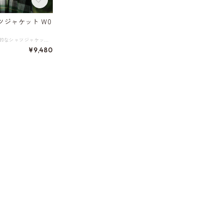
ジャケット W0
上品なグリーンが印象的なシャツジャケット。 羽織るだけでおしゃれ感を引き立てる一枚です。 ※画像のスカートはこちら https://shop.harmonique.net/items/103309396 《サイズ》 S：肩幅37.5cm 胸囲92cm 着丈60cm 袖丈55cm M：肩幅39cm 胸囲98cm 着丈61cm 袖丈56cm L：肩幅40.5cm 胸囲104cm 着丈62cm 袖丈57cm ※採寸方法により1～3cmの誤差がある場合がございます。 《素材》 綿、他 ◇人気のおすすめアイテムをもっと見る https://shop.harmonique.net/categories/5911182 ◇商品を購入する前にこちらの【ご購入前に必ずお読みください】をご確認の上お買い求めください。 https://shop.harmonique.net/blog/2024/06/25/010751 《注意事項》 *harmoniqueではお客様からのご注文を受け、お客様の商品を製作・取り寄せしております。 *基本的にお取り寄せ商品となるため、発送までに《1～3週間前後》お時間をいただいております。 *ご覧いただいているPCやスマートフォンの画面により実物と多少色合いが異なる場合がございます。 *イメージ違いやサイズ違い等、その他お客様都合によりますキャンセル・返品交換はご遠慮ください。 トップページはこちら https://shop.harmonique.net/
¥9,480