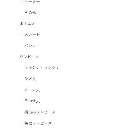
セーター
その他
ボトムス
スカート
パンツ
ワンピース
マキシ丈・ロング丈
ひざ丈
ミモレ丈
その他丈
柄ものワンピース
無地ワンピース