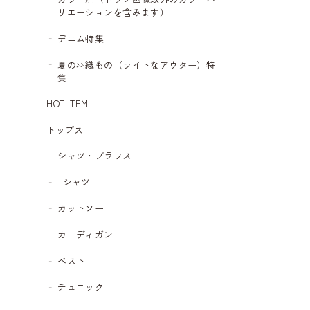
リエーションを含みます）
デニム特集
夏の羽織もの（ライトなアウター）特
集
HOT ITEM
トップス
シャツ・ブラウス
Tシャツ
カットソー
カーディガン
ベスト
チュニック