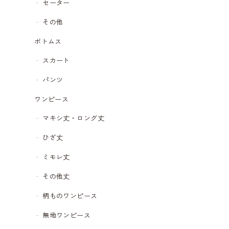
セーター
その他
ボトムス
スカート
パンツ
ワンピース
マキシ丈・ロング丈
ひざ丈
ミモレ丈
その他丈
柄ものワンピース
無地ワンピース