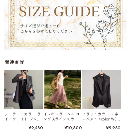
関連商品
テーラードカラー ラ
イレギュラーヘム ロ
フラットカラー リネ
イトウェイト ジャ
ング Aラインスカー
ンベスト 4color W015
ケット 4color W01568
ト 5color W01578
80
¥9,480
¥10,800
¥9,980