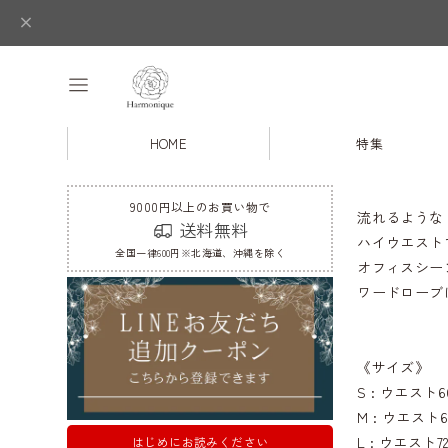
HOME
特集
9000円以上のお買い物で
流れるような
送料無料
ハイウエスト
全国一律600円※北海道、沖縄を除く
オフィスシー
ワードローブ
《サイズ》
S : ウエスト6
M : ウエスト6
L : ウエスト7
はじめにお読みください