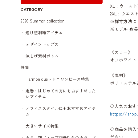
XL : ウエスト
CATEGORY
2XL : ウエスト
2026 Summer collection
※採寸方法に
※モデル 身長1
透け感羽織アイテム
デザイントップス
《カラー》
涼しげ素材ボトム
オフホワイト
特集
《素材》
Harmoniqueレトロワンピース特集
ポリエステル
定番・はじめての方にもおすすめした
いアイテム
◇人気のおす
オフィススタイルにもおすすめアイテ
https://shop
ム
大きいサイズ特集
◇商品を購入
ださい。
カラー別（トップ画像以外のカラーバ