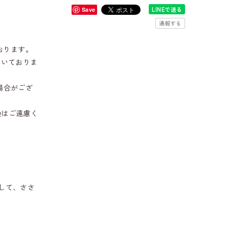
LINEで送る
Save
通報する
おります。
だいておりま
場合がござ
換はご遠慮く
して、ささ