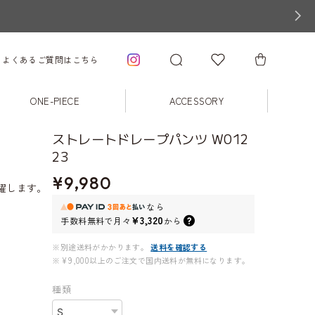
よくあるご質問はこちら
ONE-PIECE
ACCESSORY
ストレートドレープパンツ W012
23
¥9,980
躍します。
なら
¥3,320
手数料無料で
月々
から
※別途送料がかかります。
送料を確認する
※¥9,000以上のご注文で国内送料が無料になります。
種類