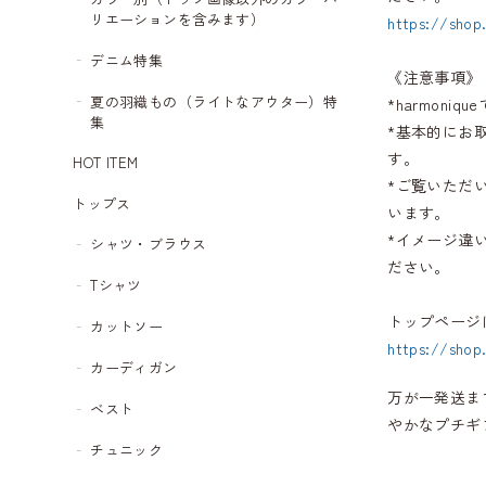
リエーションを含みます）
https://shop
デニム特集
《注意事項》
夏の羽織もの（ライトなアウター）特
*harmon
集
*基本的にお
す。
HOT ITEM
*ご覧いただ
トップス
います。
*イメージ違
シャツ・ブラウス
ださい。
Tシャツ
トップページ
カットソー
https://shop
カーディガン
万が一発送ま
ベスト
やかなプチギ
チュニック