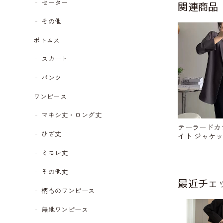
セーター
関連商品
その他
ボトムス
スカート
パンツ
ワンピース
マキシ丈・ロング丈
テーラードカ
ひざ丈
イト ジャケット 
68
ミモレ丈
その他丈
最近チェ
柄ものワンピース
無地ワンピース