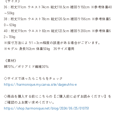
《サイズ》
36 : 裄丈111cm ウエスト74cm 総丈118.5cm 裾回り192cm ※参考体重40
～50kg
38 : 裄丈115cm ウエスト78cm 総丈120.5cm 裾回り196cm ※参考体重5
0～63kg
40 : 裄丈119cm ウエスト82cm 総丈122.5cm 裾回り200cm ※参考体重6
2～70kg
※採寸方法により1～3cm程度の誤差がある場合がございます。
※モデル 身長162cm 体重50kg 36サイズ着用
《素材》
綿70％／ポリアミド繊維30％
◇サイズで迷ったらこちらをチェック
https://harmonique.my.canva.site/dagieuhhs-e
◇商品を購入する前にこちらの【ご購入前に必ずお読みください】を
ご確認の上お買い求めください。
https://shop.harmonique.net/blog/2024/06/25/010751