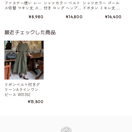
ファスナー使い レー
シャツカラー ベルト
シャツカラー ゴール
ス切替 マキシ丈 ス
付き ロング ヘンプ素
ドボタン ミモレ丈 ワ
カート W01561
材 ワンピース 3color
ンピース 2type W0157
¥8,980
¥14,800
¥14,400
W01555
0
最近チェックした商品
リボンベルト付きグ
リーンAラインワン
ピース W01352
¥15,800
Information