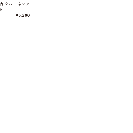
柄 クルーネック
6
¥8,280