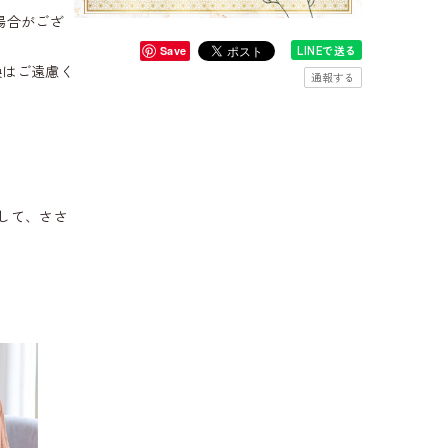
場合がござ
LINEで送る
Save
換はご遠慮く
通報する
して、ささ