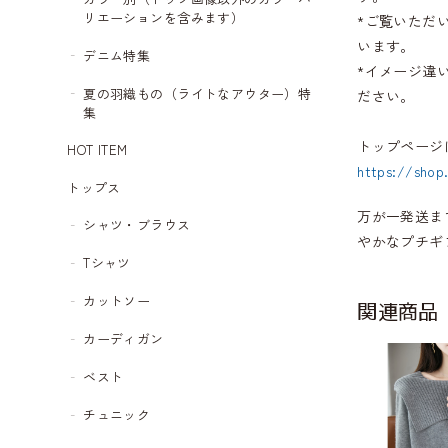
リエーションを含みます）
*ご覧いただ
います。
デニム特集
*イメージ違
夏の羽織もの（ライトなアウター）特
ださい。
集
トップページ
HOT ITEM
https://shop
トップス
万が一発送ま
シャツ・ブラウス
やかなプチギ
Tシャツ
カットソー
関連商品
カーディガン
ベスト
チュニック