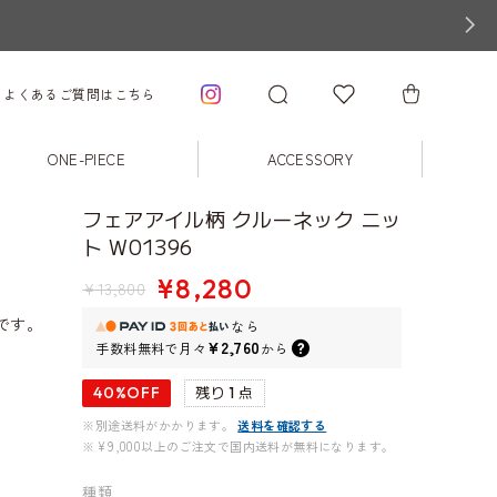
よくあるご質問はこちら
ONE-PIECE
ACCESSORY
フェアアイル柄 クルーネック ニッ
ト W01396
¥8,280
¥13,800
です。
なら
¥2,760
手数料無料で
月々
から
40%OFF
残り 1 点
※別途送料がかかります。
送料を確認する
※¥9,000以上のご注文で国内送料が無料になります。
種類