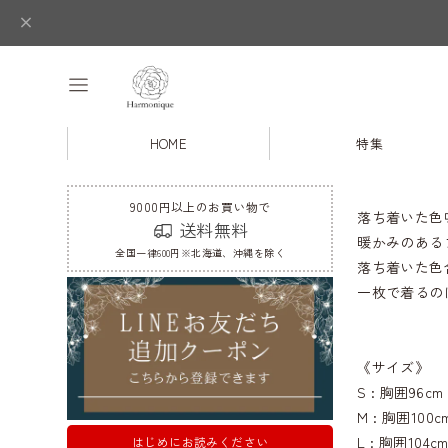
HOME
特集
9000円以上のお買い物で
落ち着いた色
送料無料
暖かみのある
全国一律600円※北海道、沖縄を除く
落ち着いた色
一枚で着るの
《サイズ》
S : 胸囲96c
M : 胸囲100
L : 胸囲104c
はじめにお読みください