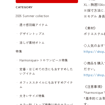
XL : 胸囲1
CATEGORY
※採寸方法に
2026 Summer collection
※モデル 身長1
透け感羽織アイテム
《素材》
デザイントップス
ポリエステル繊
涼しげ素材ボトム
◇人気のおす
https://shop
特集
Harmoniqueレトロワンピース特集
◇商品を購入
ださい。
定番・はじめての方にもおすすめした
いアイテム
https://shop
オフィススタイルにもおすすめアイテ
《注意事項》
ム
*harmon
大きいサイズ特集
*基本的にお
す。
カラー別（トップ画像以外のカラーバ