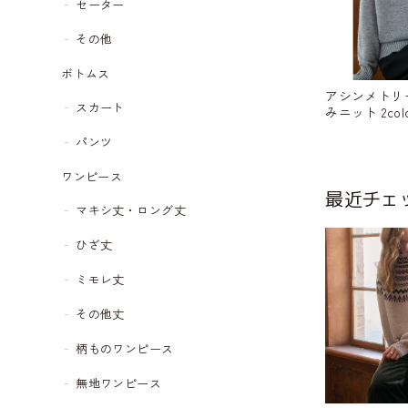
セーター
その他
ボトムス
アシンメトリ
スカート
みニット 2colo
パンツ
ワンピース
最近チェ
マキシ丈・ロング丈
ひざ丈
ミモレ丈
その他丈
柄ものワンピース
無地ワンピース