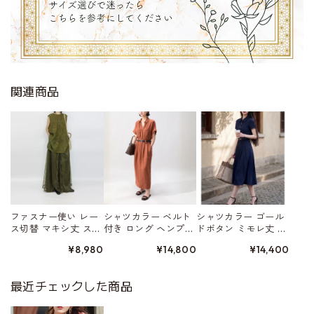
関連商品
ファスナー使い レー
シャツカラー ベルト
シャツカラー ゴール
ス切替 マキシ丈 ス
付き ロング ヘンプ素
ドボタン ミモレ丈 ワ
カート W01561
材 ワンピース 3color
ンピース 2type W0157
¥8,980
¥14,800
¥14,400
W01555
0
最近チェックした商品