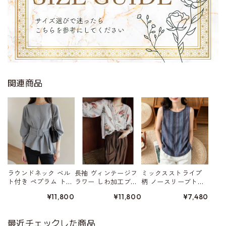
関連商品
ラウンドネック ベル
長袖 ヴィンテージフ
ミックスストライプ
ト付き ペプラム トッ
ラワー しわ加工ブラ
柄 ノースリーブトッ
プス W01523
ウス W01559
プス 2color W01554
¥11,800
¥11,800
¥7,480
最近チェックした商品