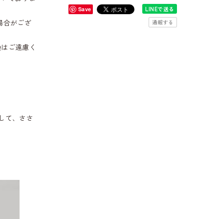
LINEで送る
Save
場合がござ
通報する
換はご遠慮く
して、ささ