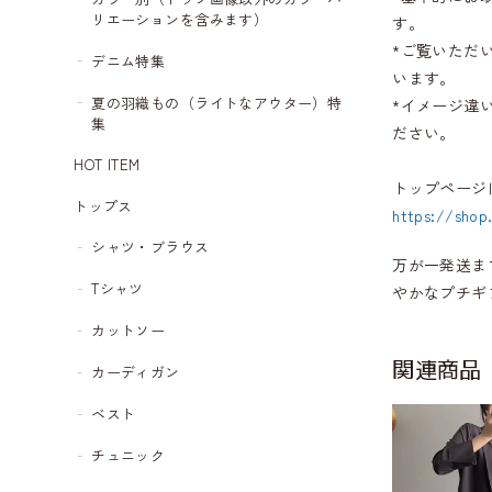
リエーションを含みます）
す。
*ご覧いただ
デニム特集
います。
夏の羽織もの（ライトなアウター）特
*イメージ違
集
ださい。
HOT ITEM
トップページ
トップス
https://shop
シャツ・ブラウス
万が一発送ま
Tシャツ
やかなプチギ
カットソー
関連商品
カーディガン
ベスト
チュニック