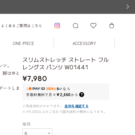
よくあるご質問はこちら
ONE-PIECE
ACCESSORY
スリムストレッチ ストレート フル
ンツ。
レングス パンツ W01441
、脚はゆと
¥7,980
デートしま
なら
¥2,660
手数料無料で
月々
から
。
※別途送料がかかります。
送料を確認する
※¥9,000以上のご注文で国内送料が無料になります。
種類