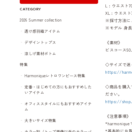
L : ウエスト7
CATEGORY
XL : ウエスト
2026 Summer collection
※採寸方法に
※モデル 身長1
透け感羽織アイテム
デザイントップス
《素材》
ビスコース50.
涼しげ素材ボトム
◇サイズで迷
特集
https://harm
Harmoniqueレトロワンピース特集
◇商品を購入
定番・はじめての方にもおすすめした
いアイテム
ださい。
https://shop
オフィススタイルにもおすすめアイテ
ム
《注意事項》
大きいサイズ特集
*harmon
*基本的にお
カラー別（トップ画像以外のカラーバ