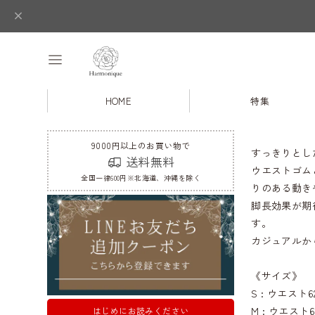
HOME
特集
9000円以上のお買い物で
すっきりとし
送料無料
ウエストゴム
全国一律600円※北海道、沖縄を除く
りのある動き
脚長効果が期
す。
カジュアルか
《サイズ》
S : ウエスト6
M : ウエスト6
はじめにお読みください