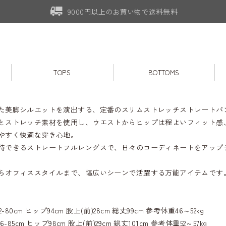
9000円以上のお買い物で送料無料
TOPS
BOTTOMS
た美脚シルエットを演出する、定番のスリムストレッチストレートパ
とストレッチ素材を使用し、ウエストからヒップは程よいフィット感
やすく快適な穿き心地。
待できるストレートフルレングスで、日々のコーディネートをアップ
らオフィススタイルまで、幅広いシーンで活躍する万能アイテムです
2-80cm ヒップ94cm 股上(前)28cm 総丈99cm 参考体重46～52kg
6-85cm ヒップ98cm 股上(前)29cm 総丈101cm 参考体重52～57kg