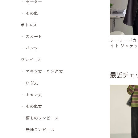
セーター
その他
ボトムス
スカート
テーラードカ
イト ジャケット 
パンツ
68
ワンピース
マキシ丈・ロング丈
最近チェ
ひざ丈
ミモレ丈
その他丈
柄ものワンピース
無地ワンピース