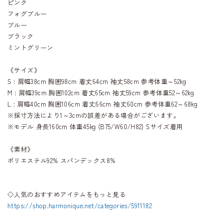
ピンク
フォグブルー
ブルー
ブラック
ミントグリーン
《サイズ》
S : 肩幅38cm 胸囲98cm 着丈64cm 袖丈58cm 参考体重～52kg
M : 肩幅39cm 胸囲102cm 着丈65cm 袖丈59cm 参考体重52～62kg
L : 肩幅40cm 胸囲106cm 着丈66cm 袖丈60cm 参考体重62～68kg
※採寸方法により1～3cmの誤差がある場合がございます。
※モデル 身長160cm 体重45kg (B75/W60/H82) Sサイズ着用
《素材》
ポリエステル92% スパンデックス8%
◇人気のおすすめアイテムをもっと見る
https://shop.harmonique.net/categories/5911182