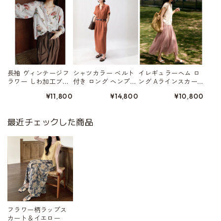
長袖 ヴィンテージフ
シャツカラー ベルト
イレギュラーヘム ロ
ラワー しわ加工ブラ
付き ロング ヘンプ素
ング Aラインスカー
ウス W01559
材 ワンピース 3color
ト 5color W01578
¥11,800
¥14,800
¥10,800
W01555
最近チェックした商品
フラワー柄ラップス
カート＆イエロー