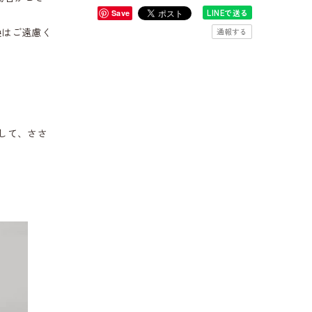
LINEで送る
Save
換はご遠慮く
通報する
して、ささ