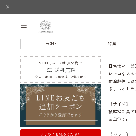
HOME
特集
9000円以上のお買い物で
日常使いに最
送料無料
レトロなスタ
全国一律600円※北海道、沖縄を除く
耐摩耗性に優
ちょっとした
《サイズ》
横幅340 高さ1
※単位：mm
《カラー》
はじめにお読みください