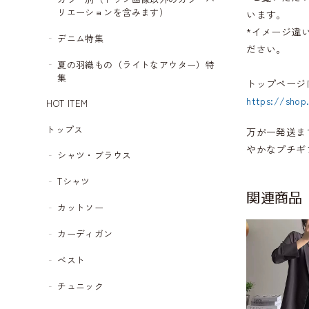
リエーションを含みます）
います。
*イメージ違
デニム特集
ださい。
夏の羽織もの（ライトなアウター）特
集
トップページ
https://shop
HOT ITEM
トップス
万が一発送ま
やかなプチギ
シャツ・ブラウス
Tシャツ
関連商品
カットソー
カーディガン
ベスト
チュニック