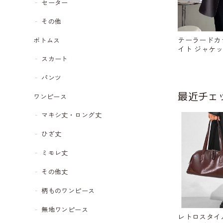
セーター
その他
テーラードカ
ボトムス
イト ジャケット 
68
スカート
パンツ
最近チェ
ワンピース
マキシ丈・ロング丈
ひざ丈
ミモレ丈
その他丈
柄ものワンピース
無地ワンピース
レトロスタイ