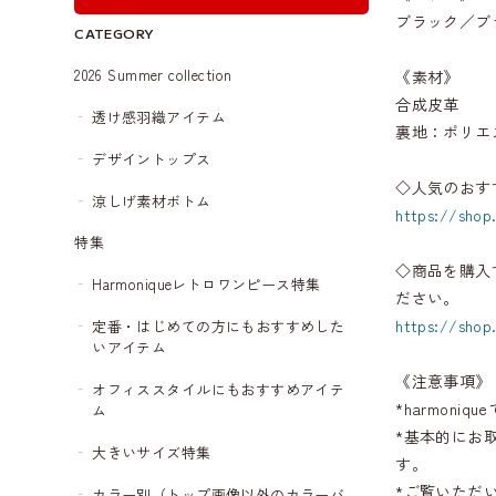
ブラック／ブ
CATEGORY
2026 Summer collection
《素材》
合成皮革
透け感羽織アイテム
裏地：ポリエ
デザイントップス
◇人気のおす
涼しげ素材ボトム
https://shop
特集
◇商品を購入
Harmoniqueレトロワンピース特集
ださい。
https://shop
定番・はじめての方にもおすすめした
いアイテム
《注意事項》
オフィススタイルにもおすすめアイテ
*harmon
ム
*基本的にお
大きいサイズ特集
す。
*ご覧いただ
カラー別（トップ画像以外のカラーバ