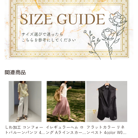
関連商品
しわ加工 コンフォー
イレギュラーヘム ロ
フラットカラー リネ
トバルーンパンツ 4c
ング Aラインスカー
ンベスト 4color W015
olor W01579
ト 5color W01578
80