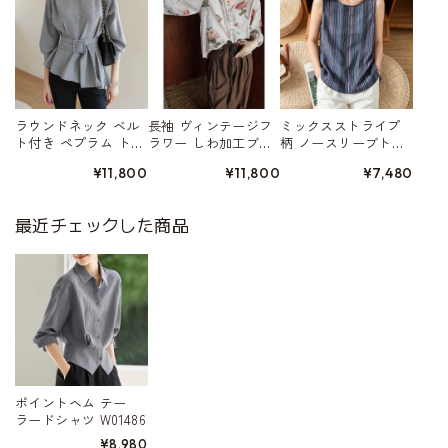
ラウンドネック ベル
長袖 ヴィンテージフ
ミックスストライプ
ト付き ペプラム トッ
ラワー しわ加工ブラ
柄 ノースリーブトッ
プス W01523
ウス W01559
プス 2color W01554
¥11,800
¥11,800
¥7,480
最近チェックした商品
ポイントヘム テー
ラードシャツ W01486
¥8,980