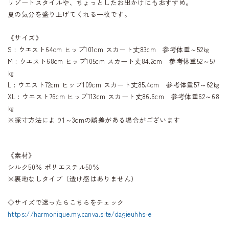
リゾートスタイルや、ちょっとしたお出かけにもおすすめ。
夏の気分を盛り上げてくれる一枚です。
《サイズ》
S : ウエスト64cm ヒップ101cm スカート丈83cm 参考体重～52㎏
M : ウエスト68cm ヒップ105cm スカート丈84.2cm 参考体重52～57
㎏
L : ウエスト72cm ヒップ109cm スカート丈85.4cm 参考体重57～62㎏
XL : ウエスト76cm ヒップ113cm スカート丈86.6cm 参考体重62～68
㎏
※採寸方法により1～3cmの誤差がある場合がございます
《素材》
シルク50％ ポリエステル50％
※裏地なしタイプ（透け感はありません）
◇サイズで迷ったらこちらをチェック
https://harmonique.my.canva.site/dagieuhhs-e