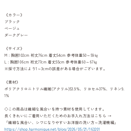
《カラー》
ブラック
ベージュ
ダークグレー
《サイズ》
M : 胸囲102cm 裄丈76cm 着丈54cm 参考体重50～59㎏
L : 胸囲106cm 裄丈77cm 着丈55cm 参考体重60～67㎏
※採寸方法により1～3cmの誤差がある場合がございます。
《素材》
ポリアクリロニトリル繊維(アクリル)53.9%、リヨセル37%、リネン9.
1%
◇この商品は繊細な風合いを持つ素材を使用しています。
長くきれいにご着用いただくためのお手入れ方法はこちら →
「繊細な風合い、シワになりやすいお洋服の洗い方～洗濯機編」
https://shop.harmonique.net/blog/2026/05/21/163201