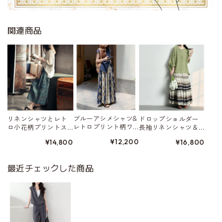
関連商品
ブルーアシメシャツ&
リネンシャツとレト
ドロップショルダー
レトロプリント柄ワ
ロ小花柄プリントス
長袖リネンシャツ＆
イドパンツのセット
カートのセット W013
ボヘミアンプリント
¥12,200
¥14,800
¥16,800
W01336
33
スカートのセット W0
1463
最近チェックした商品