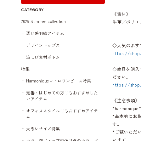
CATEGORY
《素材》
2026 Summer collection
牛革／ポリエ
透け感羽織アイテム
デザイントップス
◇人気のおす
https://shop
涼しげ素材ボトム
◇商品を購入
特集
ださい。
Harmoniqueレトロワンピース特集
https://shop
定番・はじめての方にもおすすめした
いアイテム
《注意事項》
*harmon
オフィススタイルにもおすすめアイテ
*基本的にお
ム
す。
大きいサイズ特集
*ご覧いただ
います。
カラー別（トップ画像以外のカラーバ