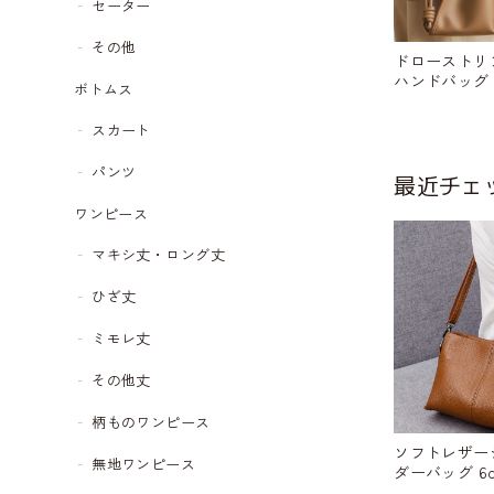
セーター
その他
ドローストリ
ハンドバッグ 2c
ボトムス
スカート
パンツ
最近チェ
ワンピース
マキシ丈・ロング丈
ひざ丈
ミモレ丈
その他丈
柄ものワンピース
ソフトレザー
無地ワンピース
ダーバッグ 6col