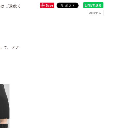
LINEで送る
換はご遠慮く
Save
通報する
して、ささ