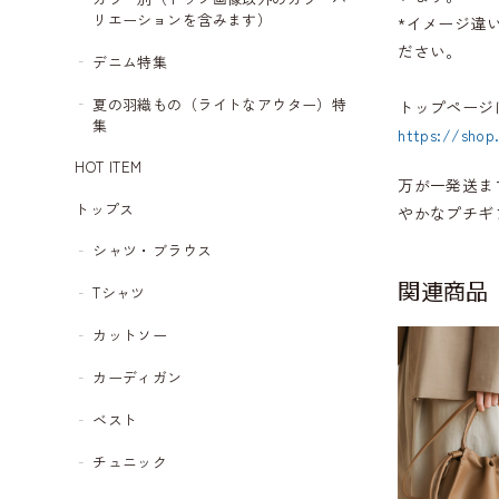
リエーションを含みます）
*イメージ違
ださい。
デニム特集
夏の羽織もの（ライトなアウター）特
トップページ
集
https://shop
HOT ITEM
万が一発送ま
トップス
やかなプチギ
シャツ・ブラウス
関連商品
Tシャツ
カットソー
カーディガン
ベスト
チュニック