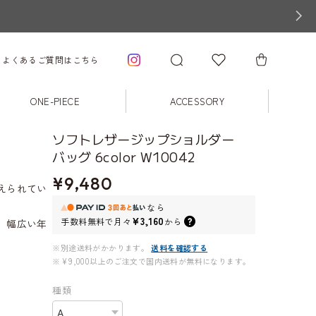
よくあるご質問はこちら
ONE-PIECE
ACCESSORY
ソフトレザージップショルダー
バッグ 6color W10042
¥9,480
えられてい
なら
¥3,160
手数料無料で
月々
から
、幅広い年
※別途送料がかかります。
送料を確認する
※¥9,000以上のご注文で国内送料が無料になります。
種類