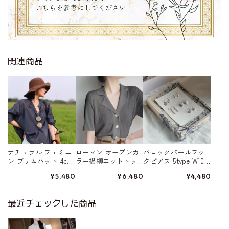
関連商品
ナチュラル フェミニ
ローマン オープンカ
バロックパールフッ
ン ブリムハット 4col
ラー楊柳ニットトッ
クピアス 5type W1032
or W10101
プ 3color A00314
6
¥5,480
¥6,480
¥4,480
最近チェックした商品