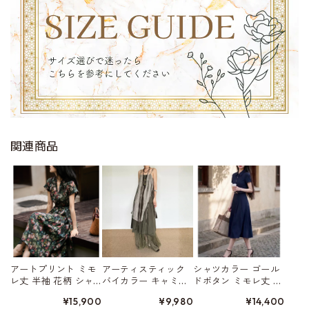
関連商品
アートプリント ミモ
アーティスティック
シャツカラー ゴール
レ丈 半袖 花柄 シャ
バイカラー キャミ
ドボタン ミモレ丈 ワ
ツワンピース W01470
ソール ドレス W0156
ンピース 2type W0157
¥15,900
¥9,980
¥14,400
0
0