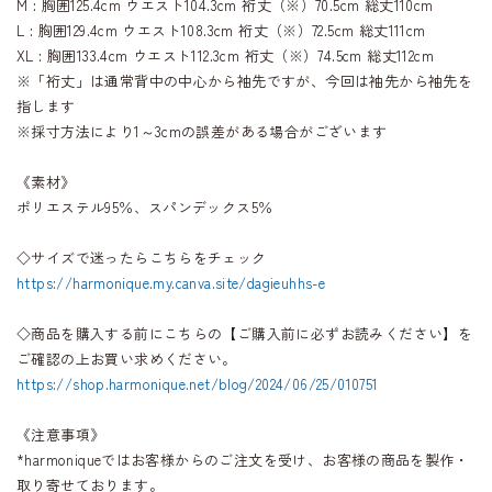
M : 胸囲125.4cm ウエスト104.3cm 裄丈（※）70.5cm 総丈110cm
L : 胸囲129.4cm ウエスト108.3cm 裄丈（※）72.5cm 総丈111cm
XL : 胸囲133.4cm ウエスト112.3cm 裄丈（※）74.5cm 総丈112cm
※「裄丈」は通常背中の中心から袖先ですが、今回は袖先から袖先を
指します
※採寸方法により1～3cmの誤差がある場合がございます
《素材》
ポリエステル95％、スパンデックス5％
◇サイズで迷ったらこちらをチェック
https://harmonique.my.canva.site/dagieuhhs-e
◇商品を購入する前にこちらの【ご購入前に必ずお読みください】を
ご確認の上お買い求めください。
https://shop.harmonique.net/blog/2024/06/25/010751
《注意事項》
*harmoniqueではお客様からのご注文を受け、お客様の商品を製作・
取り寄せております。