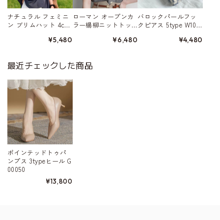
ナチュラル フェミニ
ローマン オープンカ
バロックパールフッ
ン ブリムハット 4col
ラー楊柳ニットトッ
クピアス 5type W1032
or W10101
プ 3color A00314
6
¥5,480
¥6,480
¥4,480
最近チェックした商品
ポインテッドトゥパ
ンプス 3typeヒール G
00050
¥13,800