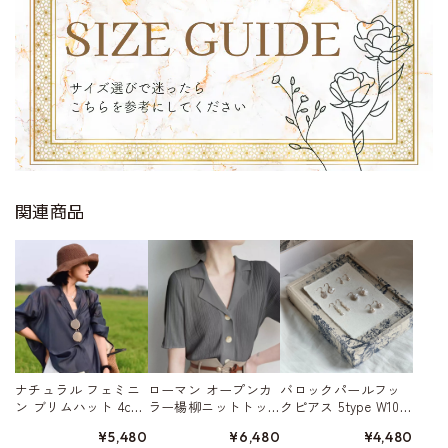
関連商品
ナチュラル フェミニ
ローマン オープンカ
バロックパールフッ
ン ブリムハット 4col
ラー楊柳ニットトッ
クピアス 5type W1032
or W10101
プ 3color A00314
6
¥5,480
¥6,480
¥4,480