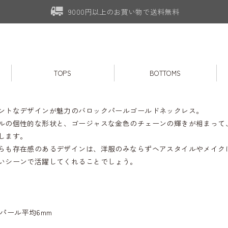
9000円以上のお買い物で送料無料
TOPS
BOTTOMS
ントなデザインが魅力のバロックパールゴールドネックレス。
ルの個性的な形状と、ゴージャスな金色のチェーンの輝きが相まって
します。
らも存在感のあるデザインは、洋服のみならずヘアスタイルやメイク
いシーンで活躍してくれることでしょう。
0 パール平均6mm