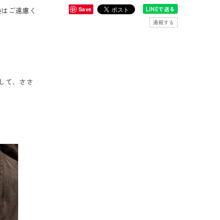
LINEで送る
換はご遠慮く
Save
通報する
して、ささ