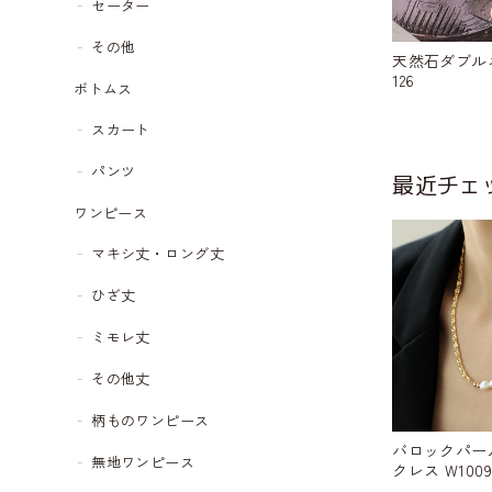
セーター
その他
天然石ダブルネ
126
ボトムス
スカート
パンツ
最近チェ
ワンピース
マキシ丈・ロング丈
ひざ丈
ミモレ丈
その他丈
柄ものワンピース
バロックパー
無地ワンピース
クレス W1009