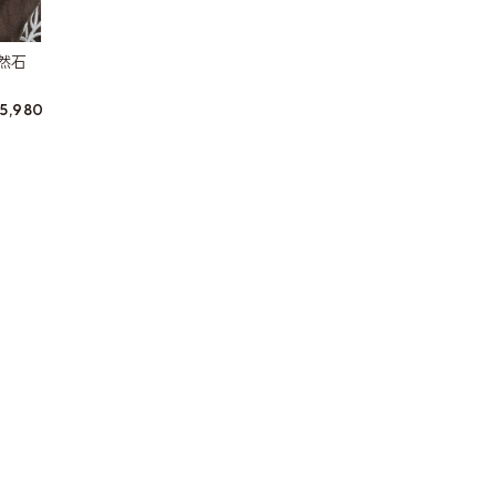
然石
5,980