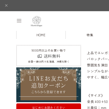
HOME
特集
9000円以上のお買い物で
上品でエレガ
送料無料
バロックパー
全国一律600円※北海道、沖縄を除く
雰囲気を演出
シンプルなが
やすく、幅広
《サイズ》
全長 400+5
※単位：mm
はじめにお読みください