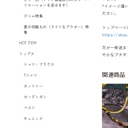
リエーションを含みます）
*イメージ違
ださい。
デニム特集
夏の羽織もの（ライトなアウター）特
トップページ
集
https://shop
HOT ITEM
万が一発送ま
トップス
やかなプチギ
シャツ・ブラウス
関連商品
Tシャツ
カットソー
カーディガン
ベスト
チュニック