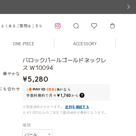
よくあるご質問はこちら
ONE-PIECE
ACCESSORY
バロックパールゴールドネックレ
ス W10094
、華やかな
¥5,280
にも合わせ
なら
¥1,760
手数料無料で
月々
から
※別途送料がかかります。
送料を確認する
※¥9,000以上のご注文で国内送料が無料になります。
種類