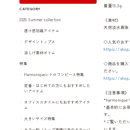
重量15.3g
CATEGORY
2026 Summer collection
《素材》
天然淡水真珠
透け感羽織アイテム
デザイントップス
◇人気のおす
https://shop
涼しげ素材ボトム
◇商品を購入
特集
ださい。
Harmoniqueレトロワンピース特集
https://shop
定番・はじめての方にもおすすめした
いアイテム
《注意事項》
*harmon
オフィススタイルにもおすすめアイテ
*基本的にお
ム
す。
大きいサイズ特集
*ご覧いただ
います。
カラー別（トップ画像以外のカラーバ