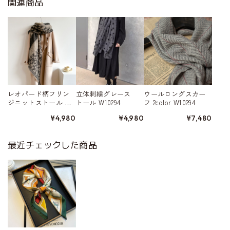
関連商品
レオパード柄フリン
立体刺繍グレース
ウールロングスカー
ジニットストール W1
トール W10294
フ 2color W10294
0289
¥4,980
¥4,980
¥7,480
最近チェックした商品