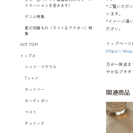
リエーションを含みます）
*ご覧いただ
います。
デニム特集
*イメージ違
夏の羽織もの（ライトなアウター）特
ださい。
集
トップページ
HOT ITEM
https://shop
トップス
万が一発送ま
シャツ・ブラウス
やかなプチギ
Tシャツ
カットソー
関連商品
カーディガン
ベスト
チュニック