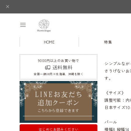
HOME
特集
9000円以上のお買い物で
シンプルなが
送料無料
さりげないお
全国一律600円※北海道、沖縄を除く
す。
《サイズ》
調整可能：内径15
日本サイズ10
パール
横幅8 縦幅14
はじめにお読みください