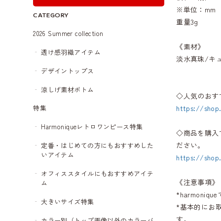
※単位：mm
CATEGORY
重量3g
2026 Summer collection
《素材》
透け感羽織アイテム
淡水真珠/キ
デザイントップス
涼しげ素材ボトム
◇人気のおす
https://shop
特集
Harmoniqueレトロワンピース特集
◇商品を購入
ださい。
定番・はじめての方にもおすすめした
いアイテム
https://shop
オフィススタイルにもおすすめアイテ
《注意事項》
ム
*harmon
大きいサイズ特集
*基本的にお
す。
カラー別（トップ画像以外のカラーバ