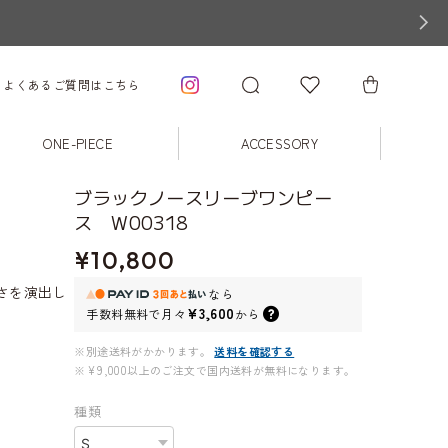
よくあるご質問はこちら
ONE-PIECE
ACCESSORY
ブラックノースリーブワンピー
ス W00318
¥10,800
さを演出し
なら
¥3,600
手数料無料で
月々
から
※別途送料がかかります。
送料を確認する
※¥9,000以上のご注文で国内送料が無料になります。
種類