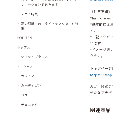
リエーションを含みます）
《注意事項》
デニム特集
*harmon
夏の羽織もの（ライトなアウター）特
*基本的にお
集
す。
*ご覧いただ
HOT ITEM
います。
トップス
*イメージ違
ださい。
シャツ・ブラウス
Tシャツ
トップページ
https://shop
カットソー
カーディガン
万が一発送ま
やかなプチギ
ベスト
チュニック
関連商品