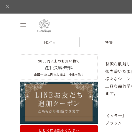
HOME
特集
9000円以上のお買い物で
贅沢な肌触り
送料無料
落ち着いた雰
全国一律600円※北海道、沖縄を除く
様々なシーン
上品な幾何学
ます。
《カラー》
ブラック
はじめにお読みください