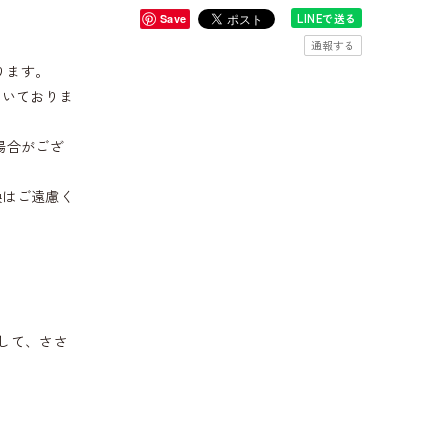
LINEで送る
Save
通報する
ります。
だいておりま
場合がござ
換はご遠慮く
して、ささ