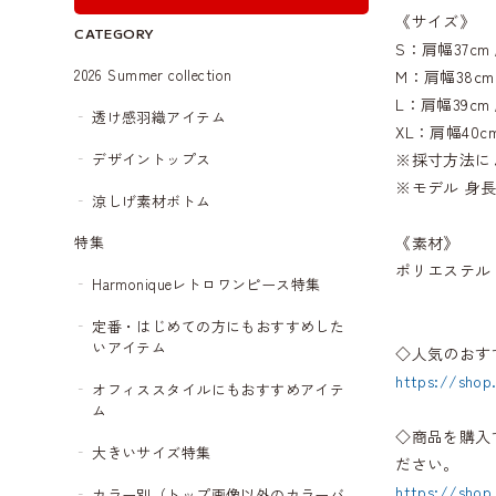
《サイズ》
CATEGORY
S：肩幅37cm 
2026 Summer collection
M：肩幅38cm
L：肩幅39cm 
透け感羽織アイテム
XL：肩幅40cm
デザイントップス
※採寸方法に
※モデル 身長
涼しげ素材ボトム
《素材》
特集
ポリエステル
Harmoniqueレトロワンピース特集
定番・はじめての方にもおすすめした
いアイテム
◇人気のおす
https://shop
オフィススタイルにもおすすめアイテ
ム
◇商品を購入
大きいサイズ特集
ださい。
https://shop
カラー別（トップ画像以外のカラーバ