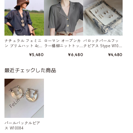
ナチュラル フェミニ
ローマン オープンカ
バロックパールフッ
ン ブリムハット 4col
ラー楊柳ニットトッ
クピアス 5type W1032
or W10101
プ 3color A00314
6
¥5,480
¥6,480
¥4,480
最近チェックした商品
パールバックルピア
ス W10084