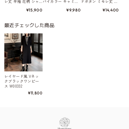
レ丈 半袖 花柄 シャ
バイカラー キャミ
ドボタン ミモレ丈 ワ
ツワンピース W01470
ソール ドレス W0156
ンピース 2type W0157
¥15,900
¥9,980
¥14,400
0
0
最近チェックした商品
レイヤード風 Vネッ
クブラックワンピー
ス W00332
¥11,800
Information