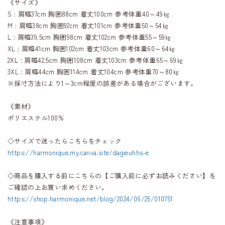
《サイズ》
S : 肩幅37cm 胸囲88cm 着丈100cm 参考体重40～49㎏
M : 肩幅38cm 胸囲92cm 着丈101cm 参考体重50～54㎏
L : 肩幅39.5cm 胸囲98cm 着丈102cm 参考体重55～59㎏
XL : 肩幅41cm 胸囲102cm 着丈103cm 参考体重60～64㎏
2XL : 肩幅42.5cm 胸囲108cm 着丈103cm 参考体重65～69㎏
3XL : 肩幅44cm 胸囲114cm 着丈104cm 参考体重70～80㎏
※採寸方法により1～3cm程度の誤差がある場合がございます。
《素材》
ポリエステル100%
◇サイズで迷ったらこちらをチェック
https://harmonique.my.canva.site/dagieuhhs-e
◇商品を購入する前にこちらの【ご購入前に必ずお読みください】を
ご確認の上お買い求めください。
https://shop.harmonique.net/blog/2024/06/25/010751
《注意事項》