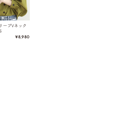
リーブVネック
6
¥8,980