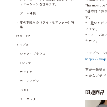
リエーションを含みます）
*harmon
*基本的にお
デニム特集
す。
夏の羽織もの（ライトなアウター）特
*ご覧いただ
集
います。
*イメージ違
HOT ITEM
ださい。
トップス
トップページ
シャツ・ブラウス
https://shop
Tシャツ
万が一発送ま
カットソー
やかなプチギ
カーディガン
ベスト
関連商品
チュニック