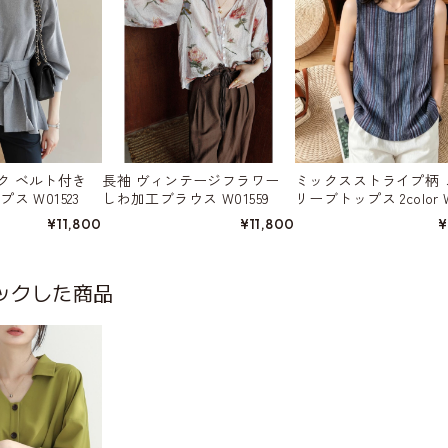
付き
長袖 ヴィンテージフラワー
ミックスストライプ柄 
ス W01523
しわ加工ブラウス W01559
リーブトップス 2color W
4
¥11,800
¥11,800
¥
ックした商品