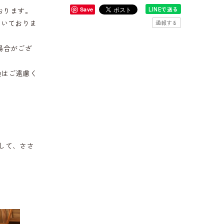
LINEで送る
おります。
Save
だいておりま
通報する
場合がござ
換はご遠慮く
して、ささ