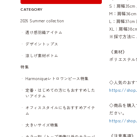
S：肩幅35cm 
CATEGORY
M：肩幅36cm
2026 Summer collection
L：肩幅37cm 
XL：肩幅38cm
透け感羽織アイテム
※採寸方法に
デザイントップス
《素材》
涼しげ素材ボトム
ポリエステル1
特集
Harmoniqueレトロワンピース特集
◇人気のおす
https://shop
定番・はじめての方にもおすすめした
いアイテム
◇商品を購入
オフィススタイルにもおすすめアイテ
ださい。
ム
https://shop
大きいサイズ特集
《注意事項》
カラー別（トップ画像以外のカラーバ