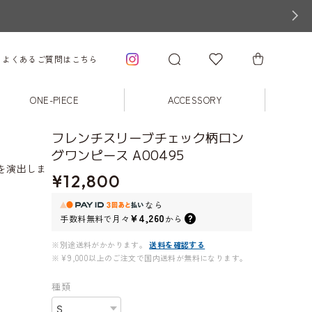
よくあるご質問はこちら
ONE-PIECE
ACCESSORY
フレンチスリーブチェック柄ロン
グワンピース A00495
を演出しま
¥12,800
なら
¥4,260
手数料無料で
月々
から
※別途送料がかかります。
送料を確認する
※¥9,000以上のご注文で国内送料が無料になります。
種類