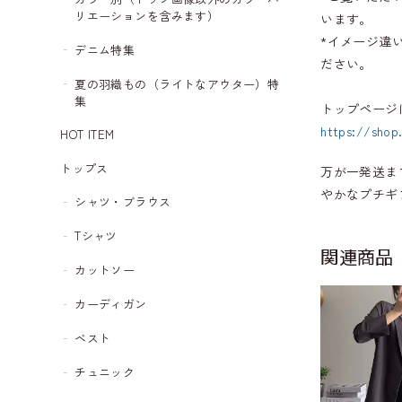
リエーションを含みます）
います。
*イメージ違
デニム特集
ださい。
夏の羽織もの（ライトなアウター）特
集
トップページ
https://shop
HOT ITEM
トップス
万が一発送ま
やかなプチギ
シャツ・ブラウス
Tシャツ
関連商品
カットソー
カーディガン
ベスト
チュニック