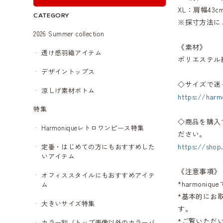
XL：肩幅43cm
CATEGORY
※採寸方法に
2026 Summer collection
《素材》
透け感羽織アイテム
ポリエステル繊
デザイントップス
◇サイズで迷
涼しげ素材ボトム
https://harm
特集
◇商品を購入
Harmoniqueレトロワンピース特集
ださい。
https://shop
定番・はじめての方にもおすすめした
いアイテム
《注意事項》
オフィススタイルにもおすすめアイテ
*harmon
ム
*基本的にお
大きいサイズ特集
す。
*ご覧いただ
カラー別（トップ画像以外のカラーバ