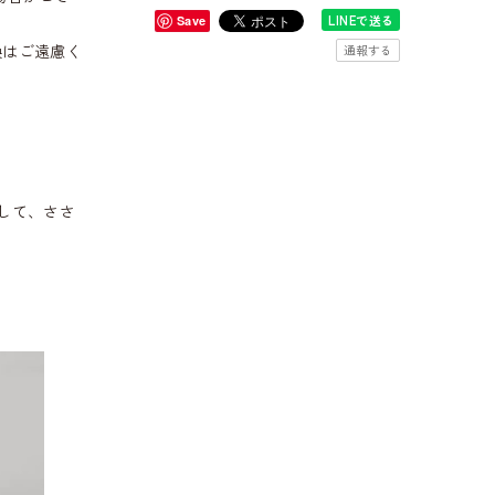
LINEで送る
Save
換はご遠慮く
通報する
して、ささ