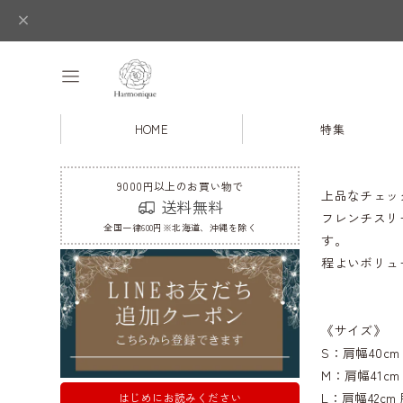
HOME
特集
9000円以上のお買い物で
上品なチェッ
送料無料
フレンチスリ
全国一律600円※北海道、沖縄を除く
す。
程よいボリュ
《サイズ》
S：肩幅40cm 
M：肩幅41cm 
L：肩幅42cm 
はじめにお読みください