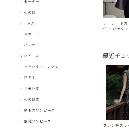
セーター
その他
テーラードカ
ボトムス
イト ジャケット 
68
スカート
パンツ
最近チェ
ワンピース
マキシ丈・ロング丈
ひざ丈
ミモレ丈
その他丈
柄ものワンピース
無地ワンピース
フレンチスリ