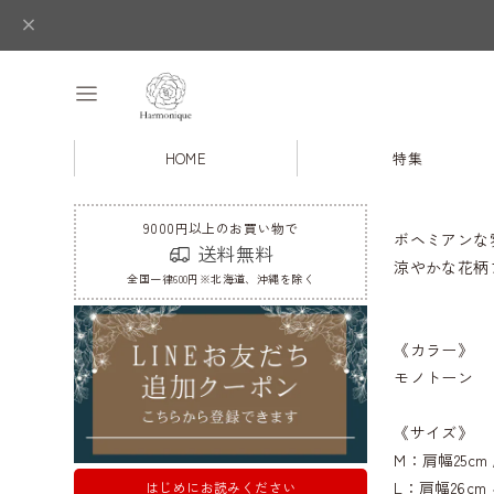
HOME
特集
9000円以上のお買い物で
ボヘミアンな
送料無料
涼やかな花柄
全国一律600円※北海道、沖縄を除く
《カラー》
モノトーン
《サイズ》
M：肩幅25cm 
L：肩幅26cm 
はじめにお読みください