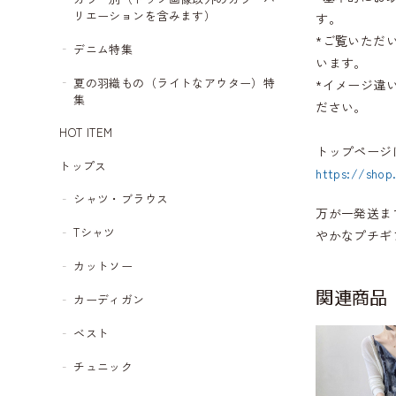
リエーションを含みます）
す。
*ご覧いただ
デニム特集
います。
夏の羽織もの（ライトなアウター）特
*イメージ違
集
ださい。
HOT ITEM
トップページ
トップス
https://shop
シャツ・ブラウス
万が一発送ま
Tシャツ
やかなプチギ
カットソー
関連商品
カーディガン
ベスト
チュニック