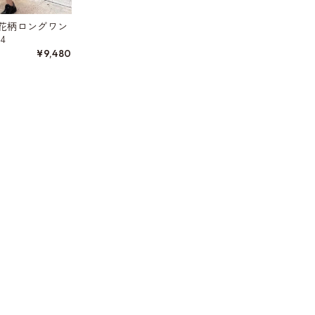
花柄ロングワン
4
¥9,480