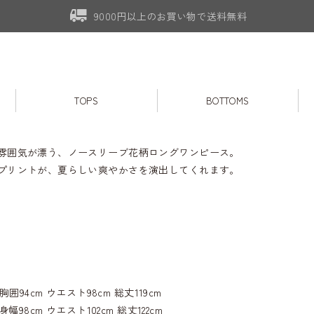
9000円以上のお買い物で送料無料
TOPS
BOTTOMS
雰囲気が漂う、ノースリーブ花柄ロングワンピース。
プリントが、夏らしい爽やかさを演出してくれます。
胸囲94cm ウエスト98cm 総丈119cm
身幅98cm ウエスト102cm 総丈122cm