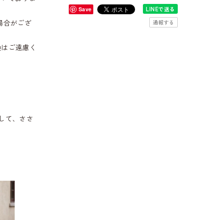
LINEで送る
Save
場合がござ
通報する
換はご遠慮く
して、ささ