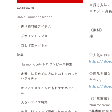
※採寸方法に
CATEGORY
※モデル 身長
2026 Summer collection
透け感羽織アイテム
《素材》
デザイントップス
綿
涼しげ素材ボトム
◇人気のおす
特集
https://shop
Harmoniqueレトロワンピース特集
◇商品を購入
定番・はじめての方にもおすすめした
いアイテム
ださい。
https://shop
オフィススタイルにもおすすめアイテ
ム
《注意事項》
大きいサイズ特集
*harmon
*基本的にお
カラー別（トップ画像以外のカラーバ