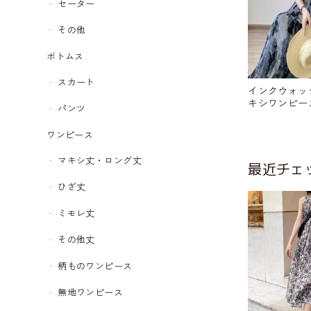
セーター
その他
ボトムス
スカート
インクウォッ
キシワンピース 
パンツ
ワンピース
マキシ丈・ロング丈
最近チェ
ひざ丈
ミモレ丈
その他丈
柄ものワンピース
無地ワンピース