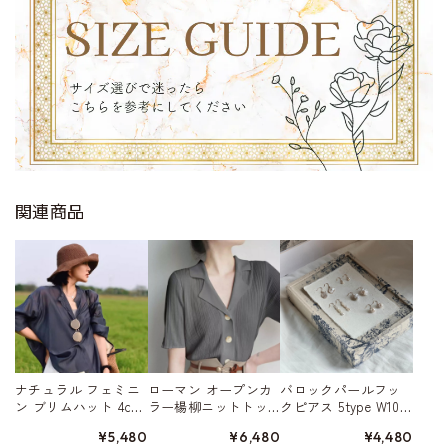
関連商品
ナチュラル フェミニ
ローマン オープンカ
バロックパールフッ
ン ブリムハット 4col
ラー楊柳ニットトッ
クピアス 5type W1032
or W10101
プ 3color A00314
6
¥5,480
¥6,480
¥4,480