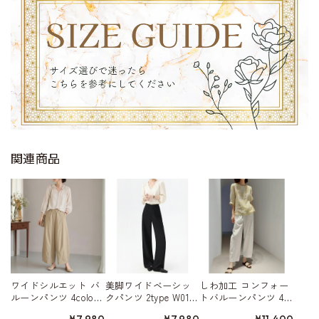
関連商品
ワイドシルエット バ
美脚ワイドベーシッ
しわ加工 コンフォー
ルーンパンツ 4color
クパンツ 2type W0152
トバルーンパンツ 4c
W01519
6
olor W01579
¥7,980
¥7,980
¥11,400