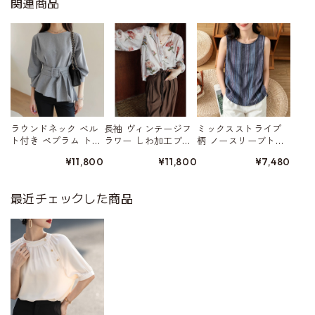
関連商品
ラウンドネック ベル
長袖 ヴィンテージフ
ミックスストライプ
ト付き ペプラム トッ
ラワー しわ加工ブラ
柄 ノースリーブトッ
プス W01523
ウス W01559
プス 2color W01554
¥11,800
¥11,800
¥7,480
最近チェックした商品