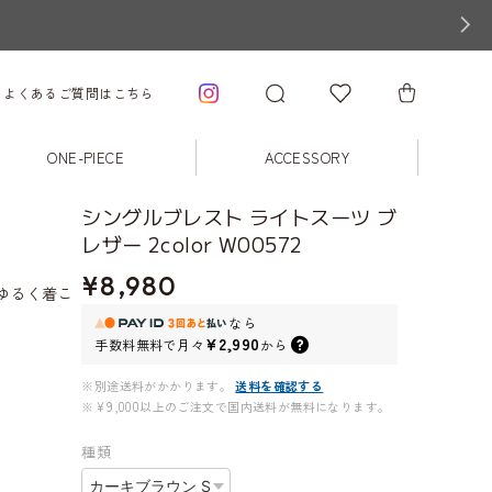
よくあるご質問はこちら
ONE-PIECE
ACCESSORY
シングルブレスト ライトスーツ ブ
レザー 2color W00572
。
¥8,980
ゆるく着こ
なら
¥2,990
手数料無料で
月々
から
※別途送料がかかります。
送料を確認する
※¥9,000以上のご注文で国内送料が無料になります。
種類