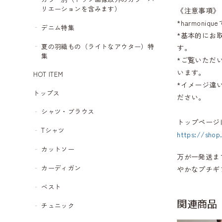
リエーションを含みます）
《注意事項》
*harmon
デニム特集
*基本的にお
夏の羽織もの（ライトなアウター）特
す。
集
*ご覧いただ
います。
HOT ITEM
*イメージ違
トップス
ださい。
シャツ・ブラウス
トップページ
Tシャツ
https://shop
カットソー
万が一発送ま
カーディガン
やかなプチギ
ベスト
関連商品
チュニック