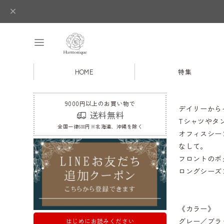
HOME
特集
9000円以上のお買い物で
デイリーから
送料無料
Tシャツやタ
全国一律600円※北海道、沖縄を除く
オフィスシー
なして。
フロントのボ
ロングシーズ
《カラー》
グレー／ブラ
はじめにお読みください