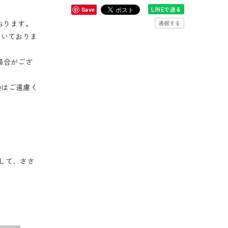
LINEで送る
Save
おります。
通報する
だいておりま
場合がござ
換はご遠慮く
して、ささ