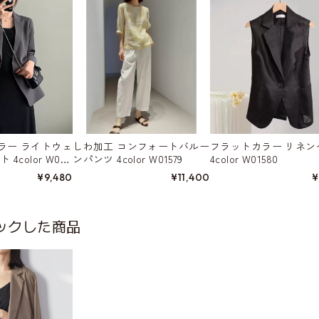
ラー ライトウェ
しわ加工 コンフォートバルー
フラットカラー リネン
4color W015
ンパンツ 4color W01579
4color W01580
¥9,480
¥11,400
¥
ックした商品