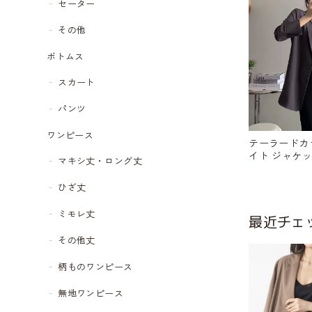
セーター
その他
ボトムス
スカート
パンツ
ワンピース
テーラードカ
イト ジャケット 
マキシ丈・ロング丈
68
ひざ丈
ミモレ丈
最近チェ
その他丈
柄ものワンピース
無地ワンピース