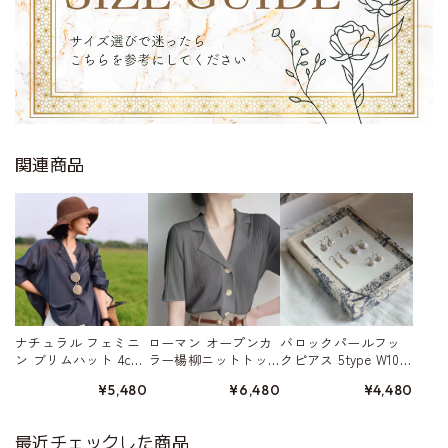
関連商品
ナチュラル フェミニ
ローマン オープンカ
バロックパールフッ
ン ブリムハット 4col
ラー楊柳ニットトッ
クピアス 5type W1032
or W10101
プ 3color A00314
6
¥5,480
¥6,480
¥4,480
最近チェックした商品