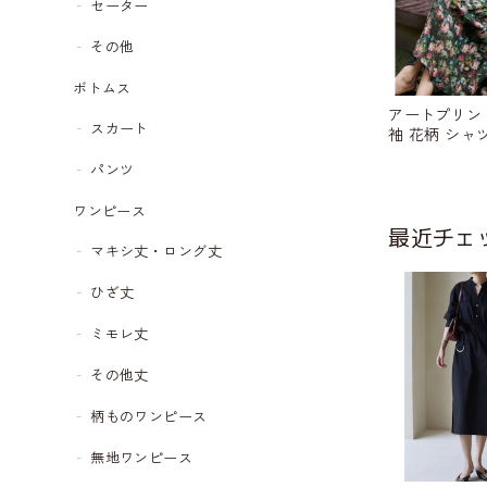
セーター
その他
ボトムス
アートプリン
スカート
袖 花柄 シャ
1470
パンツ
ワンピース
最近チェ
マキシ丈・ロング丈
ひざ丈
ミモレ丈
その他丈
柄ものワンピース
無地ワンピース