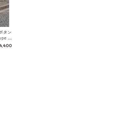
ボタン
pe W
4,400