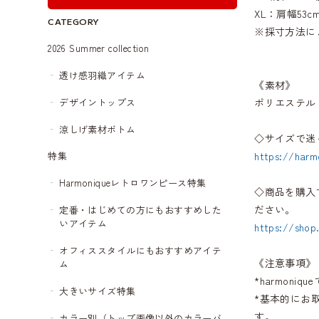
XL：肩幅53cm
CATEGORY
※採寸方法に
2026 Summer collection
透け感羽織アイテム
《素材》
デザイントップス
ポリエステル
涼しげ素材ボトム
◇サイズで迷
https://harm
特集
Harmoniqueレトロワンピース特集
◇商品を購入
ださい。
定番・はじめての方にもおすすめした
いアイテム
https://shop
オフィススタイルにもおすすめアイテ
《注意事項》
ム
*harmon
大きいサイズ特集
*基本的にお
す。
カラー別（トップ画像以外のカラーバ