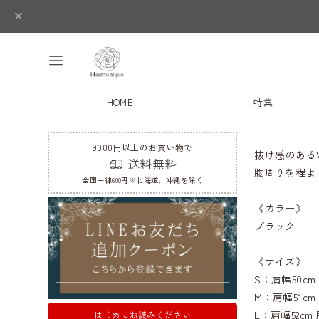
HOME
特集
9000円以上のお買い物で
抜け感のある
送料無料
腰周りを程よ
全国一律600円※北海道、沖縄を除く
《カラー》
ブラック
《サイズ》
S：肩幅50cm 
M：肩幅51cm 
L：肩幅52cm 
はじめにお読みください