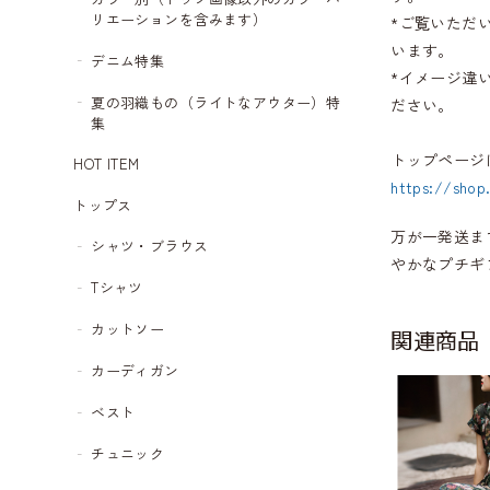
リエーションを含みます）
*ご覧いただ
います。
デニム特集
*イメージ違
夏の羽織もの（ライトなアウター）特
ださい。
集
トップページ
HOT ITEM
https://shop
トップス
万が一発送ま
シャツ・ブラウス
やかなプチギ
Tシャツ
カットソー
関連商品
カーディガン
ベスト
チュニック