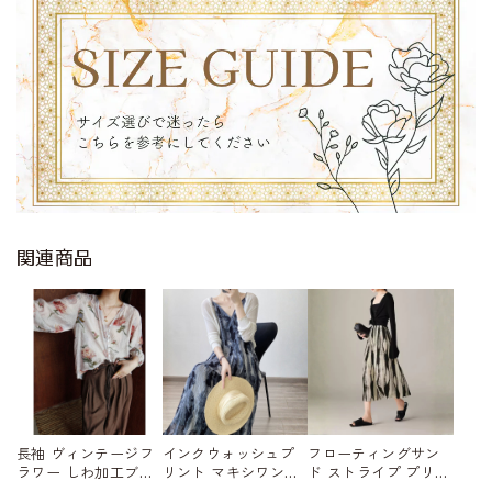
関連商品
長袖 ヴィンテージフ
インクウォッシュプ
フローティングサン
ラワー しわ加工ブラ
リント マキシワン
ド ストライプ プリー
ウス W01559
ピース W01562
ツ加工スカート W015