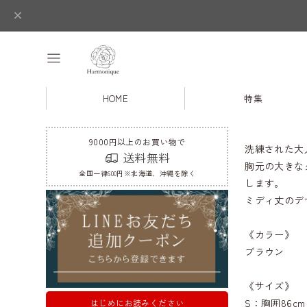
HOME
特集
9000円以上のお買い物で
洗練された大
送料無料
胸元の大きな
全国一律600円※北海道、沖縄を除く
します。
ミディ丈のデ
《カラー》
ブラウン
《サイズ》
S：胸囲86cm 
はじめにお読みください