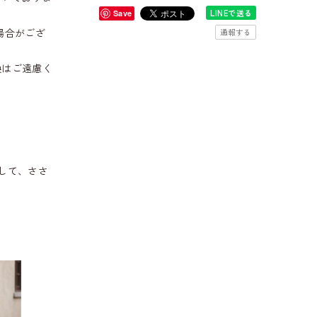
LINEで送る
Save
場合がござ
通報する
換はご遠慮く
して、ささ