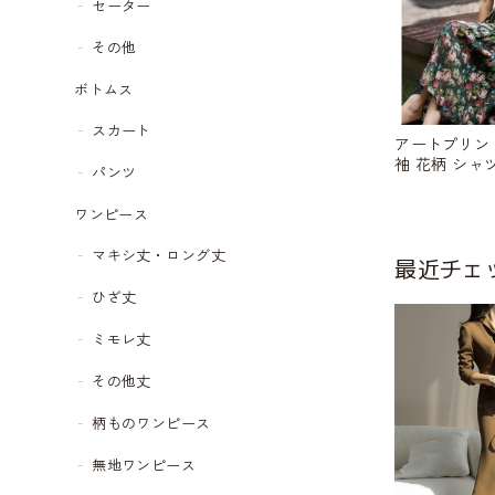
セーター
その他
ボトムス
スカート
アートプリン
袖 花柄 シャ
パンツ
1470
ワンピース
マキシ丈・ロング丈
最近チェ
ひざ丈
ミモレ丈
その他丈
柄ものワンピース
無地ワンピース