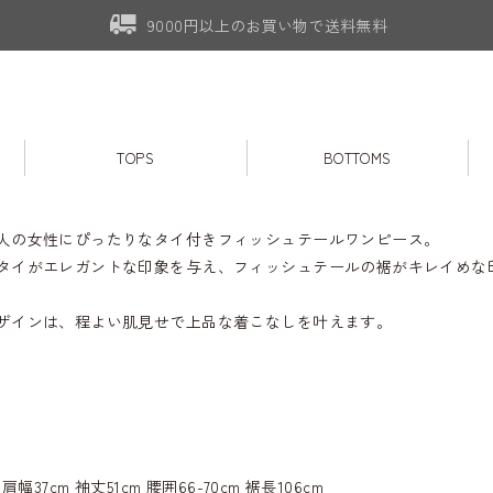
9000円以上のお買い物で送料無料
TOPS
BOTTOMS
人の女性にぴったりなタイ付きフィッシュテールワンピース。
タイがエレガントな印象を与え、フィッシュテールの裾がキレイめな
ザインは、程よい肌見せで上品な着こなしを叶えます。
肩幅37cm 袖丈51cm 腰囲66-70cm 裾長106cm