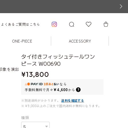
よくあるご質問はこちら
ONE-PIECE
ACCESSORY
タイ付きフィッシュテールワン
ピース W00690
印象を演出
¥13,800
なら
¥4,600
手数料無料で
月々
から
※別途送料がかかります。
送料を確認する
※¥9,000以上のご注文で国内送料が無料になります。
種類