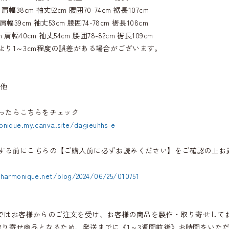
肩幅38cm 袖丈52cm 腰囲70-74cm 裾長107cm
肩幅39cm 袖丈53cm 腰囲74-78cm 裾長108cm
 肩幅40cm 袖丈54cm 腰囲78-82cm 裾長109cm
より1～3cm程度の誤差がある場合がございます。
 他
ったらこちらをチェック
onique.my.canva.site/dagieuhhs-e
する前にこちらの【ご購入前に必ずお読みください】をご確認の上お
.harmonique.net/blog/2024/06/25/010751
iqueではお客様からのご注文を受け、お客様の商品を製作・取り寄せして
取り寄せ商品となるため、発送までに《1～3週間前後》お時間をいた