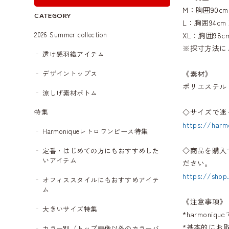
M：胸囲90cm 
CATEGORY
L：胸囲94cm 
2026 Summer collection
XL：胸囲98cm
※採寸方法に
透け感羽織アイテム
デザイントップス
《素材》
ポリエステル
涼しげ素材ボトム
◇サイズで迷
特集
https://harm
Harmoniqueレトロワンピース特集
◇商品を購入
定番・はじめての方にもおすすめした
いアイテム
ださい。
https://shop
オフィススタイルにもおすすめアイテ
ム
《注意事項》
大きいサイズ特集
*harmon
*基本的にお
カラー別（トップ画像以外のカラーバ