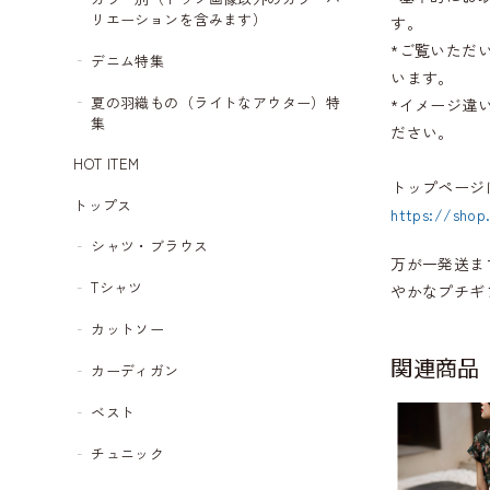
リエーションを含みます）
す。
*ご覧いただ
デニム特集
います。
夏の羽織もの（ライトなアウター）特
*イメージ違
集
ださい。
HOT ITEM
トップページ
トップス
https://shop
シャツ・ブラウス
万が一発送ま
Tシャツ
やかなプチギ
カットソー
関連商品
カーディガン
ベスト
チュニック