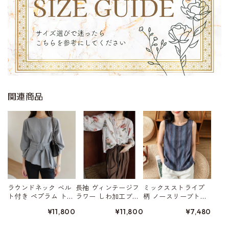
関連商品
ラウンドネック ベル
長袖 ヴィンテージフ
ミックスストライプ
ト付き ペプラム トッ
ラワー しわ加工ブラ
柄 ノースリーブトッ
プス W01523
ウス W01559
プス 2color W01554
¥11,800
¥11,800
¥7,480