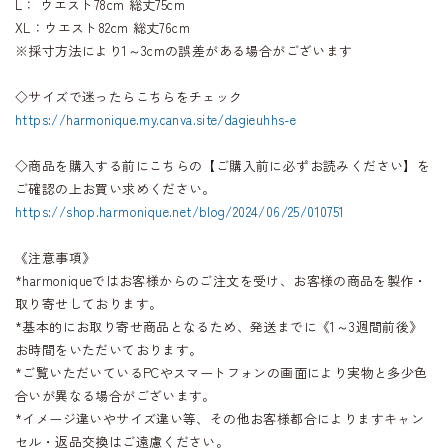
L： ウエスト78cm 総丈75cm
XL：ウエスト82cm 総丈76cm
※採寸方法により1～3cmの誤差がある場合がございます
◇サイズで迷ったらこちらをチェック
https://harmonique.my.canva.site/dagieuhhs-e
◇商品を購入する前にこちらの【ご購入前に必ずお読みください】を
ご確認の上お買い求めください。
https://shop.harmonique.net/blog/2024/06/25/010751
《注意事項》
*harmoniqueではお客様からのご注文を受け、お客様の商品を製作・
取り寄せしております。
*基本的にお取り寄せ商品となるため、発送までに《1～3週間前後》
お時間をいただいております。
*ご覧いただいているPCやスマートフォンの画面により実物と多少色
合いが異なる場合がございます。
*イメージ違いやサイズ違い等、その他お客様都合によりますキャン
セル・返品交換はご遠慮ください。